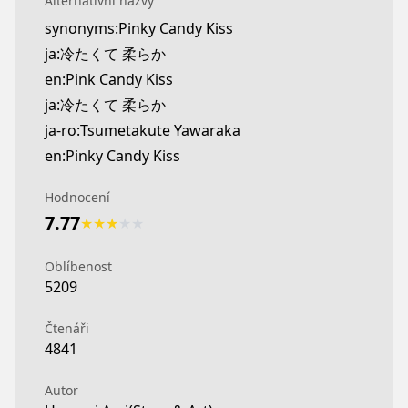
Alternativní názvy
Kitsu
synonyms:Pinky Candy Kiss
https://kitsu.app/manga/tsumetakute-yawaraka
ja:冷たくて 柔らか
MangaUpdates
MangaUpdates
en:Pink Candy Kiss
https://www.mangaupdates.com/series.html?id=
ja:冷たくて 柔らか
Book☆Walker
ja-ro:Tsumetakute Yawaraka
Book☆Walker
en:Pinky Candy Kiss
https://bookwalker.jp/series/419557/list
Official English
Hodnocení
Official English
7.77
★
★
★
★
★
https://www.viz.com/pink-candy-kiss
Oblíbenost
5209
Čtenáři
4841
Autor