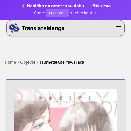
⚡ Nabídka na omezenou dobu — 15% sleva
Code:
at checkout
T1P15VV
TranslateManga
Home
Objevte
Tsumetakute Yawaraka