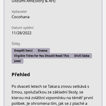
Uozumi Ami(Story & Art)
Vydavatel
Cocohana
Datum vydání
11/28/2022
Štítky
Dospělí herci
Drama
Eligible Titles for You Should Read This
Dívčí láska
Josei
Přehled
Po dvaceti letech se Takara znovu setkává s
Emou, spolužačkou ze základní školy, se
kterou má zvláštní vzpomínku na téměř první
polibek. Je ohromena tím, jak se z plaché a