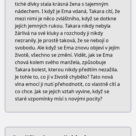
tiché dívky stala krásná žena s tajemným
nádechem. I když je Ema vdaná, Takara cítí, že
mezi nimi je něco zvláštního, když se dotkne
jejích jemných rukou. Takara nikdy nebyla
žárlivá na své kluky a rozchody ji nikdy
nezranily. Je prostě taková, že se nebojí o
svobodu. Ale když se Ema znovu objeví v jejím
životě, všechno se změní. Vidět, jak se Ema
chová kolem svého manžela, způsobuje
Takara bolest, kterou nikdy předtím nezažila.
Je tohle to, co jí v životě chybělo? Tato nová
vlna emocí ji nutí přehodnotit, co vlastně cítí a
co chce. Jak se jejich vztah vyvine, když se
staré vzpomínky mísí s novými pocity?