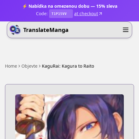
⚡ Nabídka na omezenou dobu — 15% sleva
Code:
at checkout
T1P15VV
TranslateManga
Home
Objevte
KaguRai: Kagura to Raito