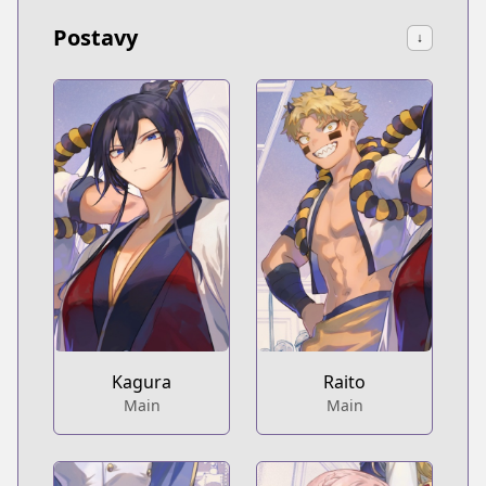
Postavy
↓
Kagura
Raito
Main
Main