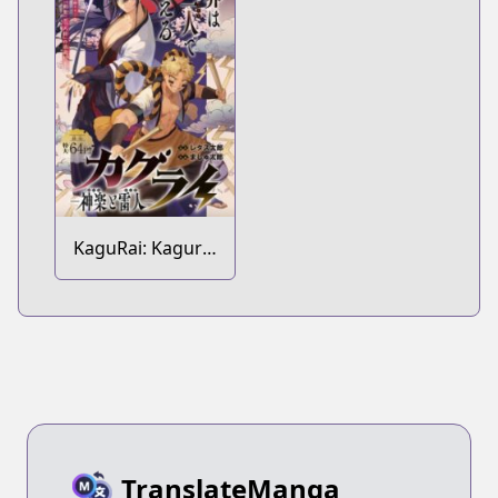
KaguRai: Kagura
to Raito
TranslateManga