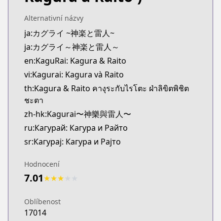
Official Raw
https://www.sunday-webry.com/episode/2550912
Alternativní názvy
Kitsu
ja:カグライ ~神楽と雷人~
Kitsu
ja:カグライ～神楽と雷人～
https://kitsu.app/manga/75633
en:KaguRai: Kagura & Raito
MangaUpdates
vi:Kagurai: Kagura và Raito
MangaUpdates
th:Kagura & Raito คางุระกับไรโตะ ฝ่าลิขิตพิชิต
https://www.mangaupdates.com/series.html?id=2
ชะตา
Book☆Walker
Book☆Walker
zh-hk:Kagurai〜神樂與雷人〜
https://bookwalker.jp/series/545719/list
ru:Кагурай: Кагура и Райто
sr:Кагурај: Кагура и Рајто
Hodnocení
7.01
★
★
★
★
★
Oblíbenost
17014