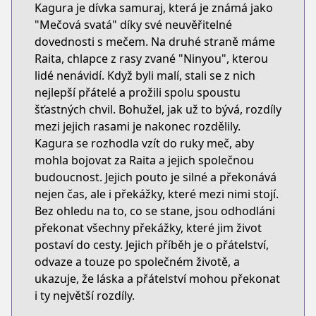
Kagura je dívka samuraj, která je známá jako
"Mečová svatá" díky své neuvěřitelné
dovednosti s mečem. Na druhé straně máme
Raita, chlapce z rasy zvané "Ninyou", kterou
lidé nenávidí. Když byli malí, stali se z nich
nejlepší přátelé a prožili spolu spoustu
šťastných chvil. Bohužel, jak už to bývá, rozdíly
mezi jejich rasami je nakonec rozdělily.
Kagura se rozhodla vzít do ruky meč, aby
mohla bojovat za Raita a jejich společnou
budoucnost. Jejich pouto je silné a překonává
nejen čas, ale i překážky, které mezi nimi stojí.
Bez ohledu na to, co se stane, jsou odhodláni
překonat všechny překážky, které jim život
postaví do cesty. Jejich příběh je o přátelství,
odvaze a touze po společném životě, a
ukazuje, že láska a přátelství mohou překonat
i ty největší rozdíly.