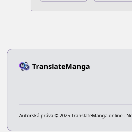
Kyojin Volume 0
Kyojin: Before
the Fall
TranslateManga
Autorská práva © 2025 TranslateManga.online - Ne