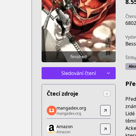
8.5
Čtená
680
Vyda
Bess
finished
Štítk
Akc
Sledování čtení
Pře
Čtecí zdroje
↓
Před
mangadex.org
znám
mangadex.org
mangadex.org
Lidé
mangadex.org
https://mangadex.org/title/304ceac3-8
těmi
Amazon
Amazon
Acke
Amazon
Amazon
kter