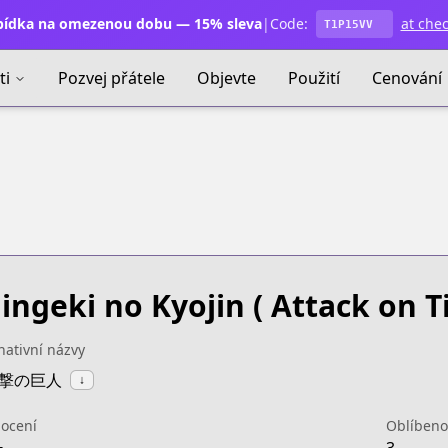
ídka na omezenou dobu — 15% sleva
|
Code:
at che
T1P15VV
ti
Pozvej přátele
Objevte
Použití
Cenování
ingeki no Kyojin
( Attack on Ti
nativní názvy
:進撃の巨人
↓
ocení
Oblíbeno