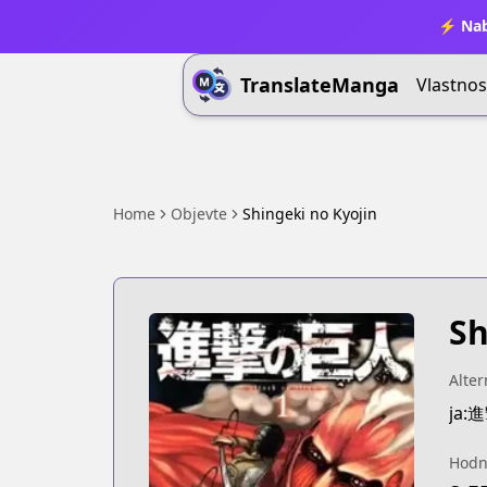
⚡ Nab
TranslateManga
Vlastnos
Home
Objevte
Shingeki no Kyojin
Sh
Alter
ja
Hodn