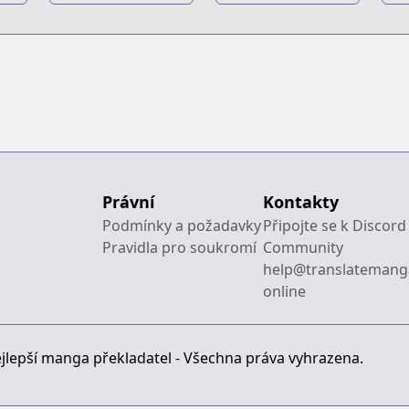
Kyojin: Kuinaki
Chuugakkou
K
Sentaku
Právní
Kontakty
Podmínky a požadavky
Připojte se k Discord
Pravidla pro soukromí
Community
help@translatemang
online
jlepší manga překladatel - Všechna práva vyhrazena.