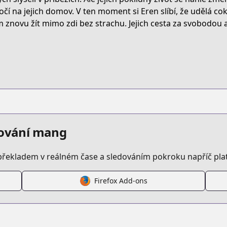
t/B07C5ZN36D
očí na jejich domov. V ten moment si Eren slíbí, že udělá cok
m znovu žít mimo zdi bez strachu. Jejich cesta za svobodou 
attack-on-titan
/121579/
episode/10834108156635088814
edování mang
překladem v reálném čase a sledováním pokroku napříč pl
Firefox Add-ons
/https://www.cdjapan.co.jp/product/NEOBK-1599854