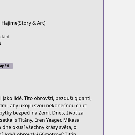
 Hajime(Story & Art)
dání
9
apětí
 jako lidé. Tito obrovští, bezduší giganti,
 lidmi, aby ukojili svou nekonečnou chuť.
zbytky bezpečí na Zemi. Dnes, život za
etkal s Titány. Eren Yeager, Mikasa
o dne okusí všechny krásy světa, o
mění, když obrovský 60metrový Titán