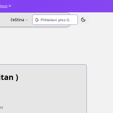
ckout
čeština
Přihlášení přes Google
Přepnout motiv
tan )
st