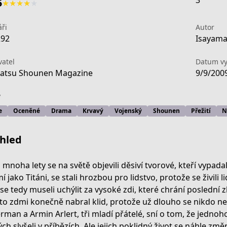
3
5
★
★
★
★
★
ři
Autor
292
Isayama
vatel
Datum vy
atsu Shounen Magazine
9/9/200
y
e
Oceněné
Drama
Krvavý
Vojenský
Shounen
Přežití
N
hled
 mnoha lety se na světě objevili děsiví tvorové, kteří vypadali
í jako Titáni, se stali hrozbou pro lidstvo, protože se živili
 se tedy museli uchýlit za vysoké zdi, které chrání poslední 
cdb-4fe7-acf7-2b6ff7a60613
to zdmi konečně nabral klid, protože už dlouho se nikdo nes
rman a Armin Arlert, tři mladí přátelé, sní o tom, že jednoh
ých slyšeli v příbězích. Ale jejich poklidný život se náhle z