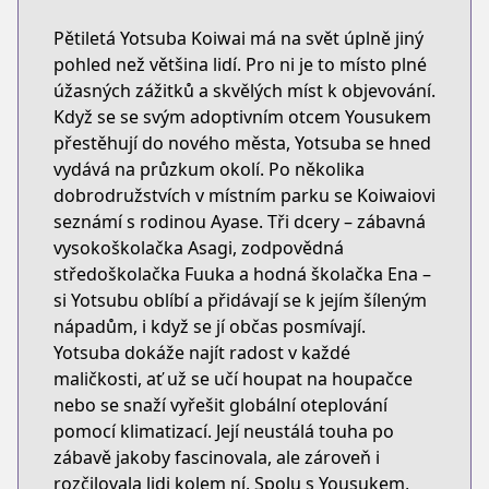
Pětiletá Yotsuba Koiwai má na svět úplně jiný
pohled než většina lidí. Pro ni je to místo plné
úžasných zážitků a skvělých míst k objevování.
Když se se svým adoptivním otcem Yousukem
přestěhují do nového města, Yotsuba se hned
vydává na průzkum okolí. Po několika
dobrodružstvích v místním parku se Koiwaiovi
seznámí s rodinou Ayase. Tři dcery – zábavná
vysokoškolačka Asagi, zodpovědná
středoškolačka Fuuka a hodná školačka Ena –
si Yotsubu oblíbí a přidávají se k jejím šíleným
nápadům, i když se jí občas posmívají.
Yotsuba dokáže najít radost v každé
maličkosti, ať už se učí houpat na houpačce
nebo se snaží vyřešit globální oteplování
pomocí klimatizací. Její neustálá touha po
zábavě jakoby fascinovala, ale zároveň i
rozčilovala lidi kolem ní. Spolu s Yousukem,