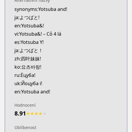
Alternativní názvy
CDJapan
synonyms:Yotsuba and!
https://www.anime-planet.com/manga/https:/
ja:よつばと!
MangaUpdates
MangaUpdates
en:Yotsuba&!
https://www.mangaupdates.com/series.html?id=5
vi:Yotsuba&! – Cỏ 4 lá
Official English
es:Yotsuba Y!
Official English
ja:よつばと！
https://yenpress.com/series/yotsuba
zh:四叶妹妹!
Yen Press
ko:요츠바랑!
Yen Press
https://yenpress.com/series/yotsuba
ru:Ёцуба!
KakaoPage
uk:Йоцуба і!
KakaoPage
en:Yotsuba and!
https://page.kakao.com/content/47669603
Naver Series
Hodnocení
Naver Series
8.91
★
★
★
★
★
https://series.naver.com/comic/detail.series?pro
Lezhin
Oblíbenost
Lezhin