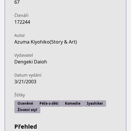
67
https://www.lezhin.com/ko/comic/yotsubarang
ComicWalker
Čtenáři
ComicWalker
172244
https://comic-walker.com/contents/detail/KDCW
Official Site
Autor
Official Site
Azuma Kiyohiko(Story & Art)
https://dengekidaioh.jp/product/yotsubato/
Vydavatel
Dengeki Daioh
Datum vydání
3/21/2003
Štítky
Oceněné
Péče o děti
Komedie
Iyashikei
Životní styl
Přehled