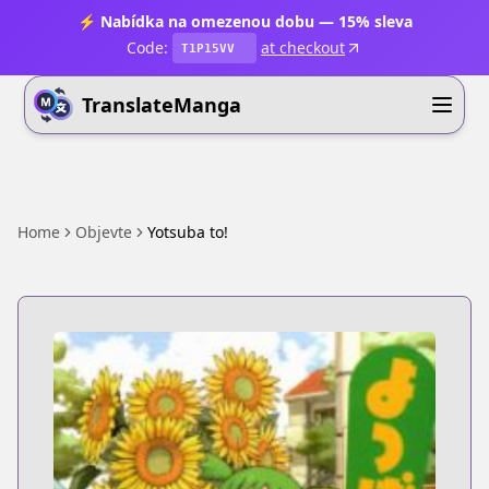
⚡ Nabídka na omezenou dobu — 15% sleva
Code:
at checkout
T1P15VV
TranslateManga
Home
Objevte
Yotsuba to!