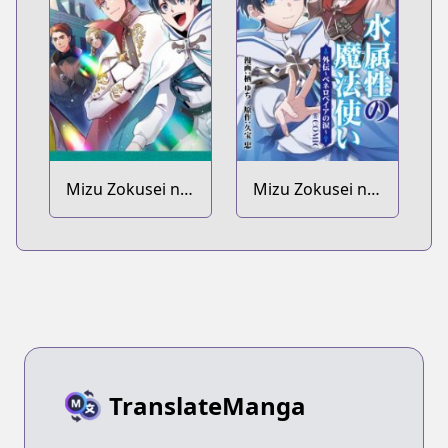
Mizu Zokusei no
Mizu Zokusei no
Mahoutsukai Dai
Mahoutsukai
2-bu @comic
@comic Gaiden:
Penelopeia no
Namida
TranslateManga