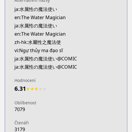
Alternativní názvy
Kitsu
ja:水属性の魔法使い
https://kitsu.app/manga/69143
en:The Water Magician
MangaUpdates
MangaUpdates
ja:水属性の魔法使い
https://www.mangaupdates.com/series.html?id=0
en:The Water Magician
novelUpdates
zh-hk:水屬性之魔法使
novelUpdates
vi:Ngự thủy ma đạo sĩ
https://www.novelupdates.com/series/water-magi
ja:水属性の魔法使い@COMIC
Book☆Walker
ja:水属性の魔法使い@COMIC
Book☆Walker
https://bookwalker.jp/series/336111
Hodnocení
Official English
6.31
Official English
★
★
★
★
★
https://j-novel.club/series/the-water-magician-ma
Oblíbenost
7079
Čtenáři
3179