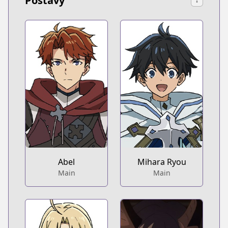
Postavy
↓
Abel
Mihara Ryou
Main
Main