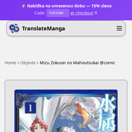
⚡ Nabídka na omezenou dobu — 15% sleva
Code:
at checkout
T1P15VV
TranslateManga
Home
Objevte
Mizu Zokusei no Mahoutsukai @comic