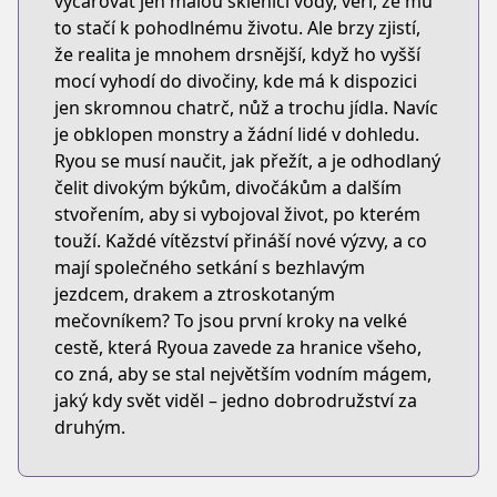
vyčarovat jen malou sklenici vody, věří, že mu
to stačí k pohodlnému životu. Ale brzy zjistí,
že realita je mnohem drsnější, když ho vyšší
mocí vyhodí do divočiny, kde má k dispozici
jen skromnou chatrč, nůž a trochu jídla. Navíc
je obklopen monstry a žádní lidé v dohledu.
Ryou se musí naučit, jak přežít, a je odhodlaný
čelit divokým býkům, divočákům a dalším
stvořením, aby si vybojoval život, po kterém
touží. Každé vítězství přináší nové výzvy, a co
mají společného setkání s bezhlavým
jezdcem, drakem a ztroskotaným
mečovníkem? To jsou první kroky na velké
cestě, která Ryoua zavede za hranice všeho,
co zná, aby se stal největším vodním mágem,
jaký kdy svět viděl – jedno dobrodružství za
druhým.