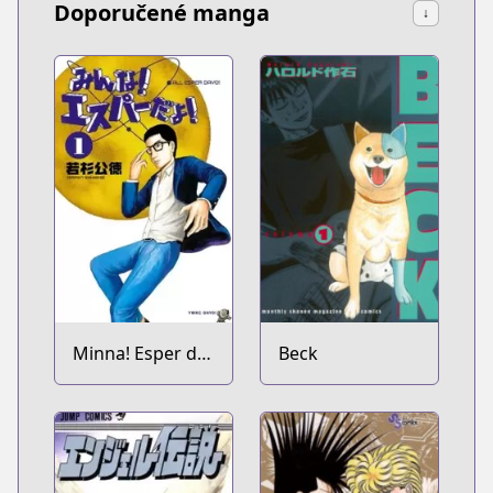
Doporučené manga
↓
Minna! Esper da
Beck
yo!