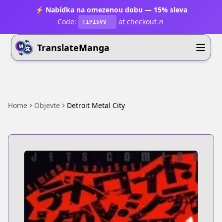
⚡ Nabídka na omezenou dobu — 15% sleva
Code:
at checkout
T1P15VV
TranslateManga
Home
Objevte
Detroit Metal City