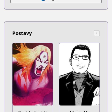
Postavy
↓