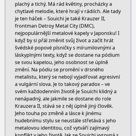
plachý a tichý. Má rád květiny, procházky a
chytlavé melodie, které hrají v rádiích. Ale tady
je ten háček – Souichi je také Krauzer II,
frontman Detroy Metal City (DMC),
nejpopulárnější metalové kapely v Japonsku! I
když by si přál změnit svůj život a začít hrát
švédské popové písničky s mírumilovnými a
láskyplnými texty, když se dostane na pódium
se svou kapelou, jeho osobnost se úplně
změní. Na pódiu se promění v drsného
metalistu, který se nebojí vyjadřovat agresivní
a vulgární slova. Je to takový paradox – ve
svém každodenním životě je Souichi klidný a
nenápadný, ale jakmile se dostane do role
Krauzera II, stává se z něj úplně jiný člověk.
Jeho touha po změně a lásce k jinému
hudebnímu stylu se neustále střetává s jeho
metalovou identitou, což vytváří zajímavý
konflikt v jeho životě. Jak se Souichi vyrovná s