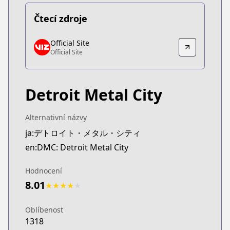
Čtecí zdroje
Official Site
Official Site
Official Site
Official Site
https://www.viz.com/detroit-metal-city
Detroit Metal City
Alternativní názvy
ja:デトロイト・メタル・シティ
en:DMC: Detroit Metal City
Hodnocení
8.01
★
★
★
★
★
Oblíbenost
1318