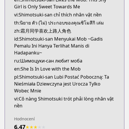
Girl is Only Sweet Towards Me
vi:Shimotsuki-san chỉ thích nhân vật nền
th:นิยาย ตัว (ไม่) ประกอบของคุณชิโมสึกิ เล่ม
zh:霜月同学喜欢上路人角色
id:Shimotsuki-san Menyukai Mob ~Gadis
Pemalu Ini Hanya Terlihat Manis di
Hadapanku~
ru:Шимоцуки-сан любит моба
en:She Is In Love with the Mob
pl:Shimotsuki-san Lubi Postać Poboczną: Ta
Nieśmiała Dziewczyna jest Urocza Tylko
Wobec Mnie
vi:Cô nàng Shimotsuki trót phải lòng nhân vật
nền
Hodnocení
6.47
★
★
★
★
★