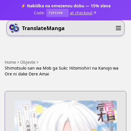
⚡ Nabídka na omezenou dobu — 15% sleva
Code:
at checkout
T1P15VV
TranslateManga
Home
Objevte
Shimotsuki-san wa Mob ga Suki: Hitomishiri na Kanojo wa
Ore ni dake Dere Amai