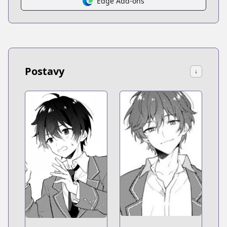
Edge Add-ons
Postavy
↓