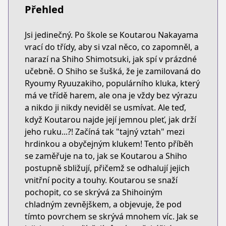
Přehled
Jsi jedinečný. Po škole se Koutarou Nakayama
vrací do třídy, aby si vzal něco, co zapomněl, a
narazí na Shiho Shimotsuki, jak spí v prázdné
učebně. O Shiho se šušká, že je zamilovaná do
Ryoumy Ryuuzakiho, populárního kluka, který
má ve třídě harem, ale ona je vždy bez výrazu
a nikdo ji nikdy neviděl se usmívat. Ale teď,
když Koutarou najde její jemnou pleť, jak drží
jeho ruku...?! Začíná tak "tajný vztah" mezi
hrdinkou a obyčejným klukem! Tento příběh
se zaměřuje na to, jak se Koutarou a Shiho
postupně sbližují, přičemž se odhalují jejich
vnitřní pocity a touhy. Koutarou se snaží
pochopit, co se skrývá za Shihoiným
chladným zevnějškem, a objevuje, že pod
tímto povrchem se skrývá mnohem víc. Jak se