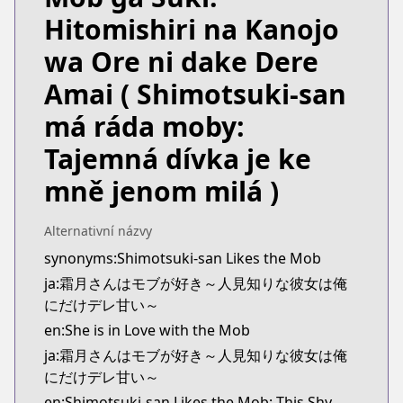
https://comicride.jp/series/b375235835e02?s=1
Hitomishiri na Kanojo
Kitsu
Kitsu
wa Ore ni dake Dere
https://kitsu.app/manga/shimotsuki-san-wa-mob-
Amai
( Shimotsuki-san
CDJapan
CDJapan
má ráda moby:
https://www.anime-planet.com/manga/http
Tajemná dívka je ke
MangaUpdates
MangaUpdates
mně jenom milá )
https://www.mangaupdates.com/series.html?id=z
novelUpdates
Alternativní názvy
novelUpdates
synonyms:Shimotsuki-san Likes the Mob
https://www.novelupdates.com/series/shimotsuki-
ja:霜月さんはモブが好き～人見知りな彼女は俺
Book☆Walker
にだけデレ甘い～
Book☆Walker
https://bookwalker.jp/series/418920/list
en:She is in Love with the Mob
ja:霜月さんはモブが好き～人見知りな彼女は俺
にだけデレ甘い～
en:Shimotsuki-san Likes the Mob: This Shy