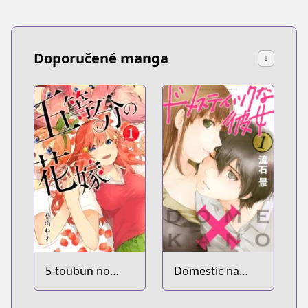
Doporučené manga
↓
5-toubun no
Domestic na
Hanayome
Kanojo