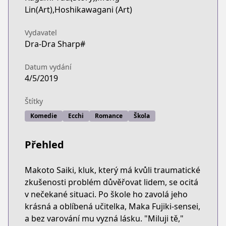
Lin(Art),Hoshikawagani (Art)
Vydavatel
Dra-Dra Sharp#
Datum vydání
4/5/2019
Štítky
Komedie
Ecchi
Romance
Škola
Přehled
Makoto Saiki, kluk, který má kvůli traumatické
zkušenosti problém důvěřovat lidem, se ocitá
v nečekané situaci. Po škole ho zavolá jeho
krásná a oblíbená učitelka, Maka Fujiki-sensei,
a bez varování mu vyzná lásku. "Miluji tě,"