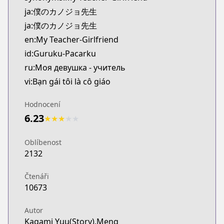
Kitsu
ja:僕のカノジョ先生
https://kitsu.app/manga/54424
ja:僕のカノジョ先生
MangaUpdates
en:My Teacher-Girlfriend
MangaUpdates
id:Guruku-Pacarku
https://www.mangaupdates.com/series.html?id=1
novelUpdates
ru:Моя девушка - учитель
novelUpdates
vi:Bạn gái tôi là cô giáo
https://www.novelupdates.com/series/boku-no-ka
Book☆Walker
Hodnocení
Book☆Walker
6.23
★
★
★
★
★
https://bookwalker.jp/series/223701/list
ComicWalker
Oblíbenost
ComicWalker
2132
https://comic-walker.com/contents/detail/KDCW_
Nico Nico Seiga
Čtenáři
Nico Nico Seiga
10673
http://seiga.nicovideo.jp/comic/40299
Autor
Kagami Yuu(Story),Meng