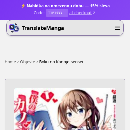
⚡ Nabídka na omezenou dobu — 15% sleva
Code:
at checkout
T1P15VV
TranslateManga
Home
Objevte
Boku no Kanojo-sensei