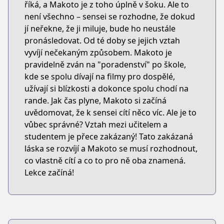
říká, a Makoto je z toho úplně v šoku. Ale to
není všechno – sensei se rozhodne, že dokud
jí neřekne, že ji miluje, bude ho neustále
pronásledovat. Od té doby se jejich vztah
vyvíjí nečekaným způsobem. Makoto je
pravidelně zván na "poradenství" po škole,
kde se spolu dívají na filmy pro dospělé,
užívají si blízkosti a dokonce spolu chodí na
rande. Jak čas plyne, Makoto si začíná
uvědomovat, že k sensei cítí něco víc. Ale je to
vůbec správné? Vztah mezi učitelem a
studentem je přece zakázaný! Tato zakázaná
láska se rozvíjí a Makoto se musí rozhodnout,
co vlastně cítí a co to pro ně oba znamená.
Lekce začíná!