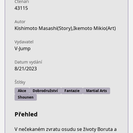
Čtenáři
43115
Autor
Kishimoto Masashi(Story),Ikemoto Mikio(Art)
Vydavatel
V-Jump
Datum vydání
8/21/2023
Štítky
Akce
Dobrodružství
Fantazie
Martial Arts
Shounen
Přehled
V nečekaném zvratu osudu se životy Boruta a