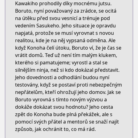
Kawakiho prohodily díky mocnému jutsu.
Boruto, nyní považovaný za zrádce, se ocitá
na útěku před svou vesnicí a trénuje pod
vedením Sasukeho. Jeho situace je opravdu
napjatá, protože se musí vyrovnat s novou
realitou, kde je na něj vypsaná odměna. Ale
když Konoha čelí útoku, Boruto ví, že je čas se
vrátit domů. Teď už není tím malým klukem,
kterého si pamatujeme; vyrostl a stal se
silnějším ninja, než si kdo dokázal představit.
Jeho dovednosti a odhodlání budou nyní
testovány, když se postaví proti nebezpečným
nepřátelům, kteří ohrožují jeho domov. Jak se
Boruto vyrovná s tímto novým výzvou a
dokáže dokázat svou hodnotu? Jeho cesta
zpět do Konoha bude plná překážek, ale s
pomocí svých přátel a mentorů se snaží najít
způsob, jak ochránit to, co má rád.