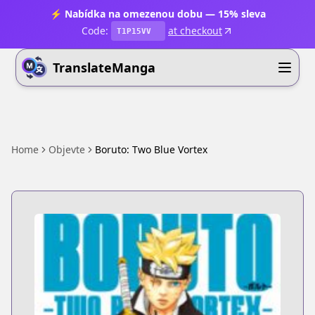
⚡ Nabídka na omezenou dobu — 15% sleva
Code:
at checkout
T1P15VV
TranslateManga
Home
Objevte
Boruto: Two Blue Vortex