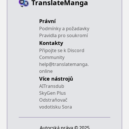
TranslateManga
Právní
Podmínky a požadavky
Pravidla pro soukromí
Kontakty
Připojte se k Discord
Community
help@translatemanga.
online
Více nástrojů
AITransdub
SkyGen Plus
Odstraňovač
vodotisku Sora
Autorská práva © 2025