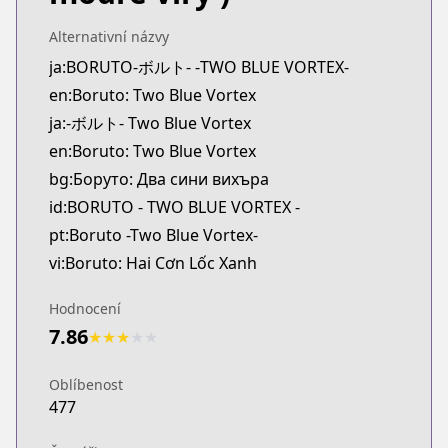
MangaUpdates
https://www.mangaupdates.com/series.html?id=3
Alternativní názvy
Book☆Walker
ja:BORUTO-ボルト- -TWO BLUE VORTEX-
Book☆Walker
en:Boruto: Two Blue Vortex
https://bookwalker.jp/series/453686
ja:-ボルト- Two Blue Vortex
Official English
en:Boruto: Two Blue Vortex
Official English
bg:Боруто: Два сини вихъра
https://mangaplus.shueisha.co.jp/titles/100269
id:BORUTO - TWO BLUE VORTEX -
pt:Boruto -Two Blue Vortex-
vi:Boruto: Hai Cơn Lốc Xanh
Hodnocení
7.86
★
★
★
★
★
Oblíbenost
477