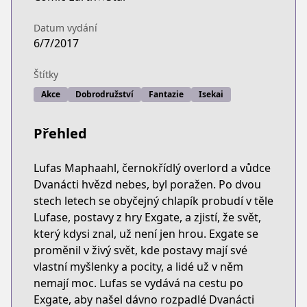
Datum vydání
6/7/2017
Štítky
Akce
Dobrodružství
Fantazie
Isekai
Přehled
Lufas Maphaahl, černokřídlý overlord a vůdce
Dvanácti hvězd nebes, byl poražen. Po dvou
stech letech se obyčejný chlapík probudí v těle
Lufase, postavy z hry Exgate, a zjistí, že svět,
který kdysi znal, už není jen hrou. Exgate se
proměnil v živý svět, kde postavy mají své
vlastní myšlenky a pocity, a lidé už v něm
nemají moc. Lufas se vydává na cestu po
Exgate, aby našel dávno rozpadlé Dvanácti