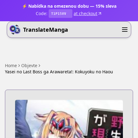
⚡ Nabídka na omezenou dobu — 15% sleva
Code:
at checkout
T1P15VV
TranslateManga
Home
Objevte
Yasei no Last Boss ga Arawareta!: Kokuyoku no Haou