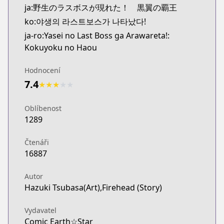
ja:野生のラスボスが現れた！ 黒翼の覇王
ko:야생의 라스트보스가 나타났다!
ja-ro:Yasei no Last Boss ga Arawareta!:
Kokuyoku no Haou
Hodnocení
7.4
★
★
★
★
★
Oblíbenost
1289
Čtenáři
16887
Autor
Hazuki Tsubasa(Art),Firehead (Story)
Vydavatel
Comic Earth☆Star