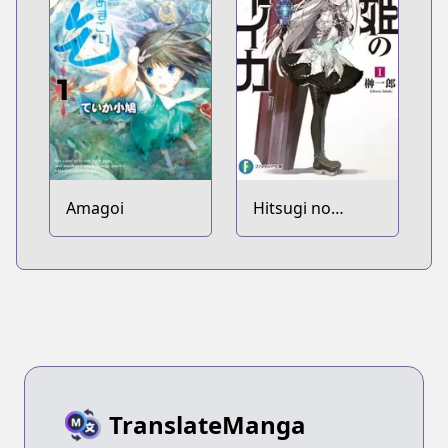
Amagoi
Hitsugi no
Chaika
TranslateManga