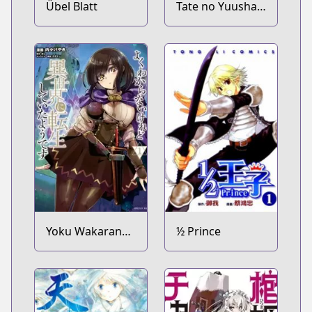
Übel Blatt
Tate no Yuusha
no Nariagari
Yoku Wakaranai
½ Prince
keredo Isekai ni
Tensei shiteita
you desu