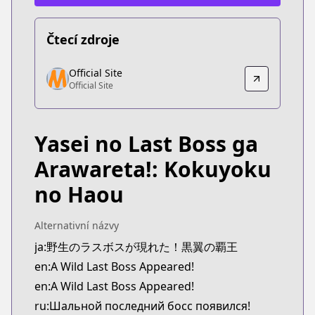
Čtecí zdroje
Official Site
Official Site
Official Site
Official Site
https://www.comic-earthstar.jp/detail/wildlastboss
Yasei no Last Boss ga
Arawareta!: Kokuyoku
no Haou
Alternativní názvy
ja:野生のラスボスが現れた！黒翼の覇王
en:A Wild Last Boss Appeared!
en:A Wild Last Boss Appeared!
ru:Шальной последний босс появился!