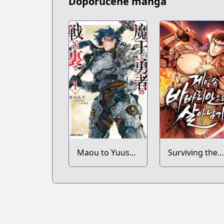
Doporučené manga
Maou to Yuusha
Surviving the
no Tatakai no
Game as a
Ura de
Barbarian