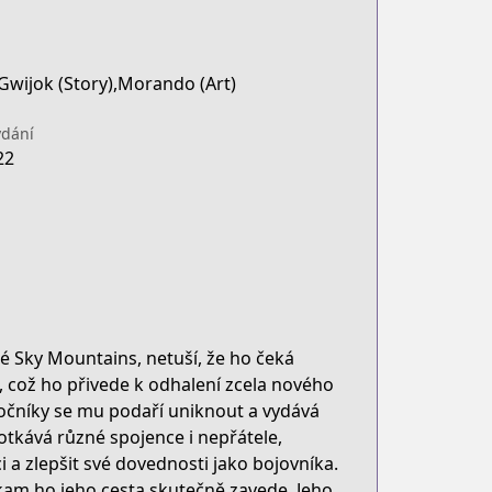
Gwijok (Story),Morando (Art)
dání
22
 Sky Mountains, netuší, že ho čeká
což ho přivede k odhalení zcela nového
útočníky se mu podaří uniknout a vydává
otkává různé spojence i nepřátele,
 a zlepšit své dovednosti jako bojovníka.
, kam ho jeho cesta skutečně zavede. Jeho