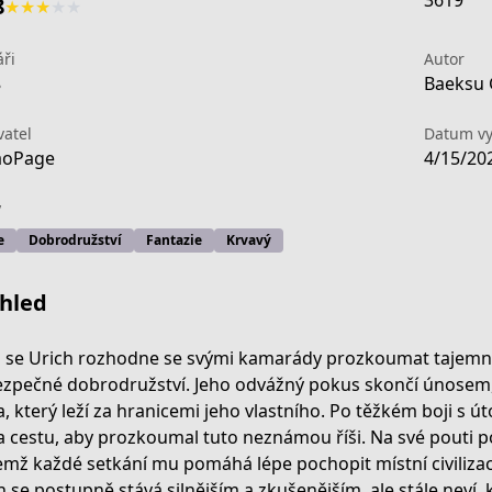
3619
8
★
★
★
★
★
ři
Autor
8
Baeksu 
vatel
Datum vy
aoPage
4/15/20
y
e
Dobrodružství
Fantazie
Krvavý
hled
 se Urich rozhodne se svými kamarády prozkoumat tajemné
zpečné dobrodružství. Jeho odvážný pokus skončí únosem, 
a, který leží za hranicemi jeho vlastního. Po těžkém boji s 
/info
a cestu, aby prozkoumal tuto neznámou říši. Na své pouti p
emž každé setkání mu pomáhá lépe pochopit místní civilizaci
h se postupně stává silnějším a zkušenějším, ale stále neví