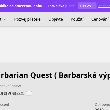
ídka na omezenou dobu — 15% sleva
|
Code:
at che
T1P15VV
ti
Pozvej přátele
Objevte
Použití
Cenování
rbarian Quest
( Barbarská výp
nativní názvy
:바바리안 퀘스트
↓
ocení
Oblíbeno