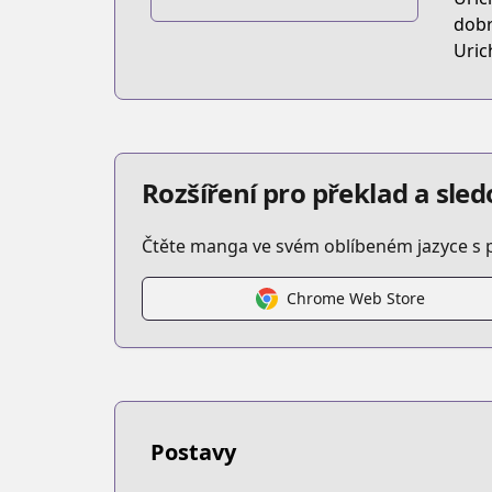
https://page.kakao.com/home?seriesI
dobr
Uric
Rozšíření pro překlad a sl
Čtěte manga ve svém oblíbeném jazyce s 
Chrome Web Store
Postavy