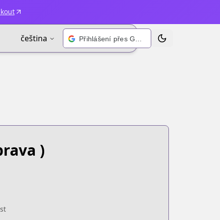
ckout
čeština
Přihlášení přes Google
Přepnout motiv
rava )
st