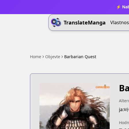
⚡ Nab
TranslateManga
Vlastnos
Home
Objevte
Barbarian Quest
Ba
Alter
ja
Hodn