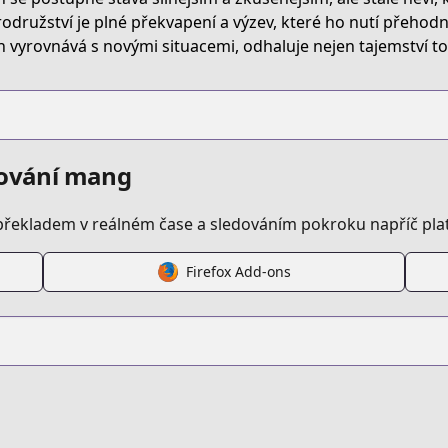
d=57943457
odružství je plné překvapení a výzev, které ho nutí přehodn
h vyrovnává s novými situacemi, odhaluje nejen tajemství to
edování mang
překladem v reálném čase a sledováním pokroku napříč pl
Firefox Add-ons