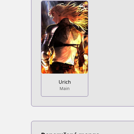
Urich
Main