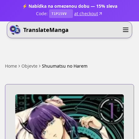
⚡ Nabídka na omezenou dobu — 15% sleva
Code:
at checkout
T1P15VV
TranslateManga
Home
Objevte
Shuumatsu no Harem