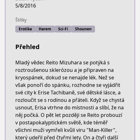
5/8/2016
Štítky
Erotika
Harem
Sci-Fi
Shounen
Přehled
Mladý vědec Reito Mizuhara se potýká s
roztroušenou sklerózou a je připraven na
kryospánek, dokud se nenajde lék. Než se
však ponoří do spánku, rozhodne se vyjádřit
své city k Erise Tachibaně, své dětské lásce, a
rozloučit se s rodinou a přáteli. Když se chystá
usnout, Erisa vtrhne do místnosti a slíbí, že na
něj počká. O pět let později se Reito probouzí
v postapokalyptickém světě, kde téměř
všichni muži vymřeli kvůli viru "Man-Killer",
který udeřil před čtyřmi lety. On a čtyři další