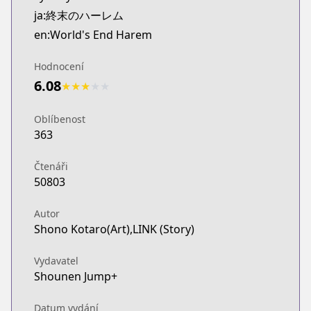
ja:終末のハーレム
en:World's End Harem
Hodnocení
6.08
★
★
★
★
★
Oblíbenost
363
Čtenáři
50803
Autor
Shono Kotaro(Art),LINK (Story)
Vydavatel
Shounen Jump+
Datum vydání