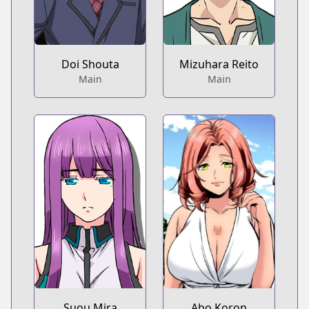
Doi Shouta
Mizuhara Reito
Main
Main
Suou Mira
Abo Koron