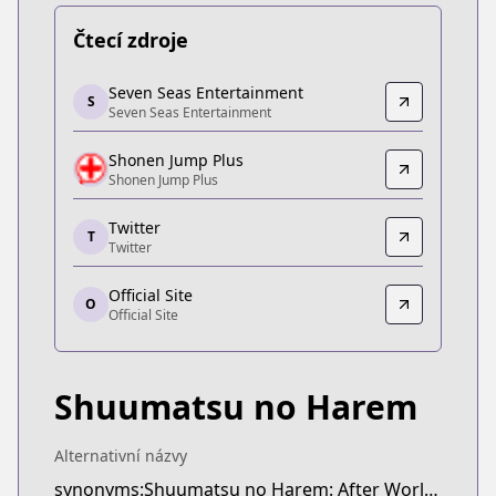
Čtecí zdroje
Seven Seas Entertainment
Seven Seas Entertainment
S
Seven Seas Entertainment
Seven Seas Entertainment
https://sevenseasentertainment.com/series/worl
Shonen Jump Plus
Shonen Jump Plus
Shonen Jump Plus
Shonen Jump Plus
https://shonenjumpplus.com/episode/108334976
Twitter
T
Twitter
Twitter
Twitter
Official Site
https://twitter.com/harem_official_
O
Official Site
Official Site
Official Site
https://end-harem.com/
Shuumatsu no Harem
Alternativní názvy
synonyms:Shuumatsu no Harem: After World,World's End Harem: After World