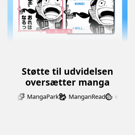
Støtte til udvidelsen
oversætter manga
Dex
MangaPark
ManganRead
webtoon