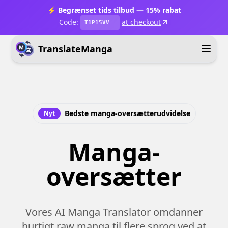
⚡ Begrænset tids tilbud — 15% rabat
Code:
at checkout
T1P15VV
TranslateManga
Bedste manga-oversætterudvidelse
Nyt
Manga-
oversætter
Vores AI Manga Translator omdanner
hurtigt raw manga til flere sprog ved at