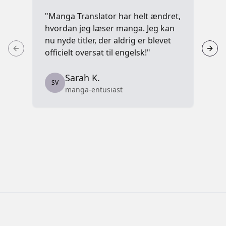
"Manga Translator har helt ændret,
"Je
hvordan jeg læser manga. Jeg kan
hj
nu nyde titler, der aldrig er blevet
ku
officielt oversat til engelsk!"
er
Sarah K.
SV
S
manga-entusiast