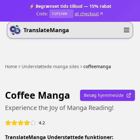
⚡ Begrænset tids tilbud — 15% rabat
Code:
at checkout
T1P15VV
TranslateManga
Home
Understøttede manga-sites
coffeemanga
Coffee Manga
Besøg hjemmeside
Experience the Joy of Manga Reading!
4.2
TranslateManga Understøttede funktioner: