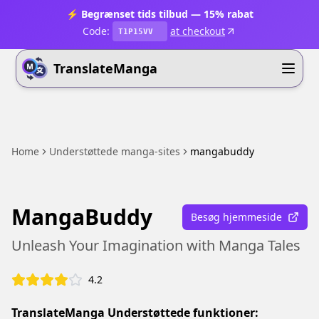
⚡ Begrænset tids tilbud — 15% rabat
Code:
at checkout
T1P15VV
TranslateManga
Home
Understøttede manga-sites
mangabuddy
MangaBuddy
Besøg hjemmeside
Unleash Your Imagination with Manga Tales
4.2
TranslateManga Understøttede funktioner: