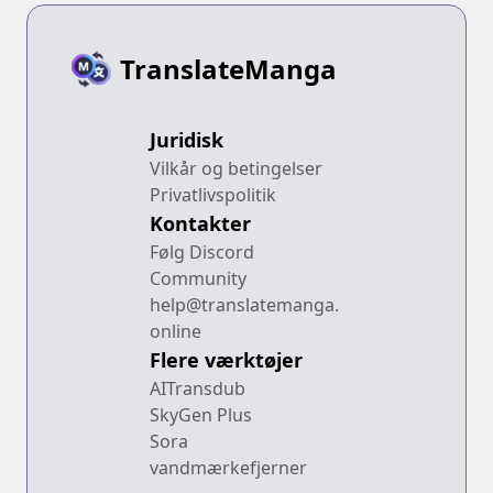
TranslateManga
Juridisk
Vilkår og betingelser
Privatlivspolitik
Kontakter
Følg Discord
Community
help@translatemanga.
online
Flere værktøjer
AITransdub
SkyGen Plus
Sora
vandmærkefjerner