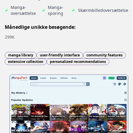
Manga-
Manga-
Skærmbilledoversættelse
oversættelse
sporing
Månedlige unikke besøgende:
299K
manga library
user-friendly interface
community features
extensive collection
personalized recommendations