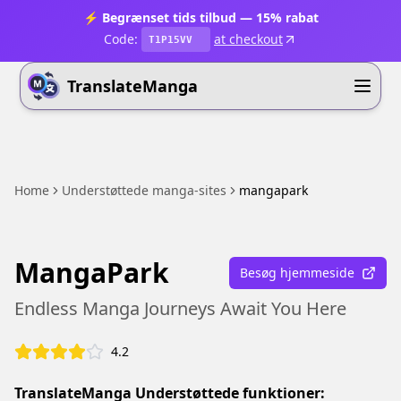
⚡ Begrænset tids tilbud — 15% rabat
Code:
at checkout
T1P15VV
TranslateManga
Home
Understøttede manga-sites
mangapark
MangaPark
Besøg hjemmeside
Endless Manga Journeys Await You Here
4.2
TranslateManga Understøttede funktioner: