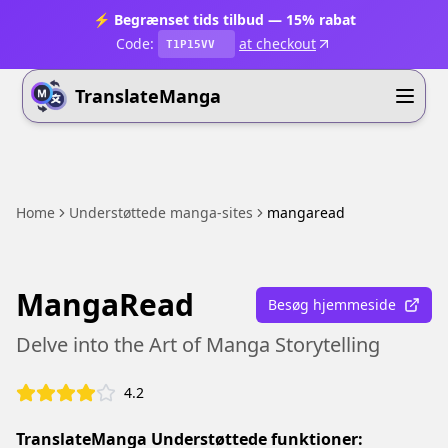
⚡ Begrænset tids tilbud — 15% rabat
Code:
at checkout
T1P15VV
TranslateManga
Home
Understøttede manga-sites
mangaread
MangaRead
Besøg hjemmeside
Delve into the Art of Manga Storytelling
4.2
TranslateManga Understøttede funktioner: