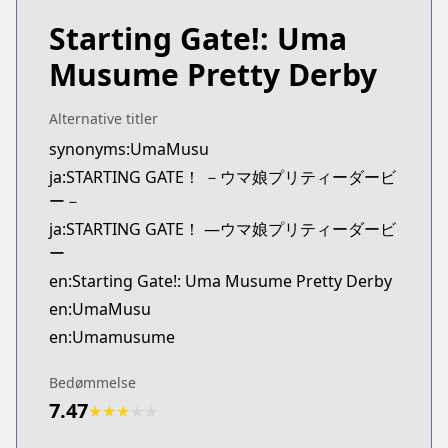
Starting Gate!: Uma
Musume Pretty Derby
Alternative titler
synonyms:UmaMusu
ja:STARTING GATE！ －ウマ娘プリティーダービ
ー－
ja:STARTING GATE！ ―ウマ娘プリティーダービ
ー
en:Starting Gate!: Uma Musume Pretty Derby
en:UmaMusu
en:Umamusume
Bedømmelse
7.47
★
★
★
★
★