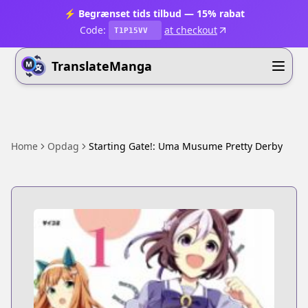
⚡ Begrænset tids tilbud — 15% rabat
Code:
at checkout
T1P15VV
TranslateManga
Home
Opdag
Starting Gate!: Uma Musume Pretty Derby