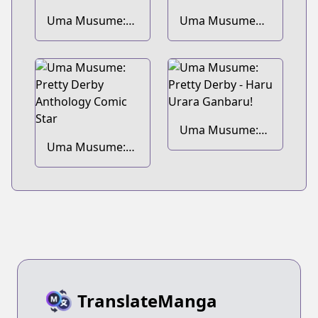
Uma Musume:
Uma Musume
Pisupisu☆Supisupi
Pretty Derby:
Golshi-chan
Umamusu Meshi
Uma Musume:
Uma Musume:
Pretty Derby -
Pretty Derby
Haru Urara
Anthology Comic
Ganbaru!
Star
TranslateManga