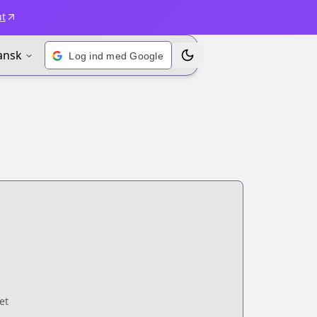
ut
ansk
Log ind med Google
Skift emne
et