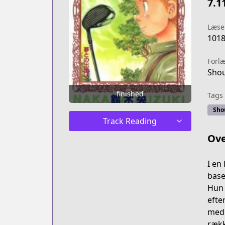
7.1
Læse
101
Forl
Shou
finished
Tags
Sho
Track Reading
Ove
I en
base
Hun 
efte
med 
rækk