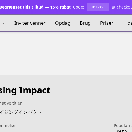
egrænset tids tilbud — 15% rabat
|
Code:
at checko
T1P15VV
s
Inviter venner
Opdag
Brug
Priser
d
sing Impact
native titler
:ライジングインパクト
mmelse
Popularit