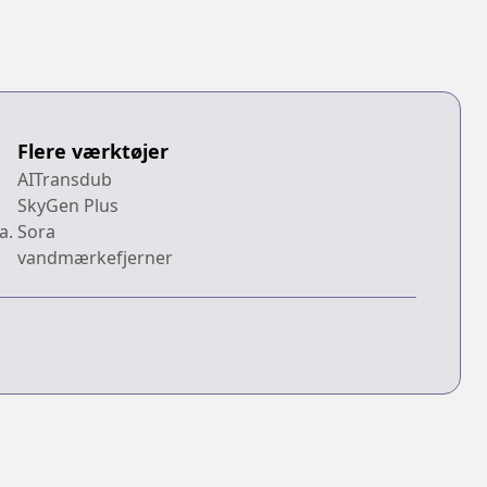
Flere værktøjer
AITransdub
SkyGen Plus
a.
Sora
vandmærkefjerner