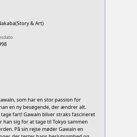
Nakaba(Story & Art)
esdato
998
Gawain, som har en stor passion for
r han en ny besøgende, der ændrer alt.
tage fart! Gawain bliver straks fascineret
er han sig for at tage til Tokyo sammen
erden. På sin rejse møder Gawain en
inger, der tester hans beslutsomhed og