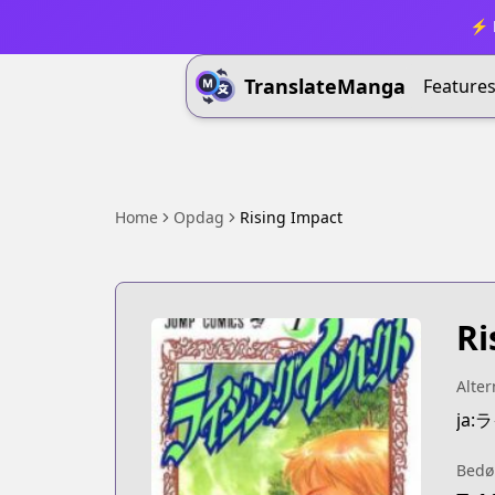
⚡ B
TranslateManga
Feature
Home
Opdag
Rising Impact
Ri
Alter
ja
Bedø