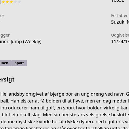
16652
1
★
★
★
★
★
re
Forfatter
8
Suzuki 
ægger
Udgivels
nen Jump (Weekly)
11/24/1
unen
Sport
rsigt
 lille landsby omgivet af bjerge bor en ung dreng ved navn 
ball. Han elsker at få bolden til at flyve, men en dag møde
introducerer ham til golf, en sport hvor bolden virkelig kan 
r blot et enkelt slag. Med sin bedstefars velsignelse beslutt
denne mystiske kvinde for at dykke dybere ned i golfens v
e farverige karakterer og står over for forskellige udfordr