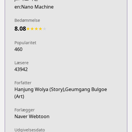
WEBTOON
en:Nano Machine
https://www.webtoons.com/fr/fantasy/nano-mashin
WEBTOON
Bedømmelse
WEBTOON
8.08
★
★
★
★
★
https://www.webtoons.com/en/action/nano-machin
Naver Webtoon
Popularitet
Naver Webtoon
460
https://comic.naver.com/webtoon/list?titleId=7472
Læsere
43942
Forfatter
Hanjung Wolya (Story),Geumgang Bulgoe
(Art)
Forlægger
Naver Webtoon
Udgivelsesdato