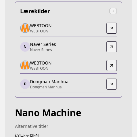
Lærekilder
↓
WEBTOON
WEBTOON
WEBTOON
WEBTOON
https://www.webtoons.com/zh-hant/martial-arts/n
Naver Series
Naver Series
N
Naver Series
Naver Series
https://series.naver.com/comic/detail.series?pro
WEBTOON
WEBTOON
WEBTOON
WEBTOON
Dongman Manhua
https://www.webtoons.com/zh-hant/martial-arts/n
D
Dongman Manhua
Dongman Manhua
Dongman Manhua
https://dongmanmanhua.cn/BOY/moutianchengwei
Nano Machine
WEBTOON
WEBTOON
https://www.webtoons.com/th/action/nano-mashin/
Alternative titler
WEBTOON
ja:나노마신