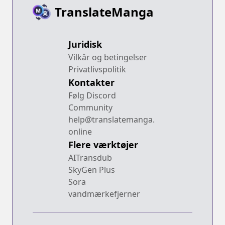
TranslateManga
Juridisk
Vilkår og betingelser
Privatlivspolitik
Kontakter
Følg Discord
Community
help@translatemanga.
online
Flere værktøjer
AITransdub
SkyGen Plus
Sora
vandmærkefjerner