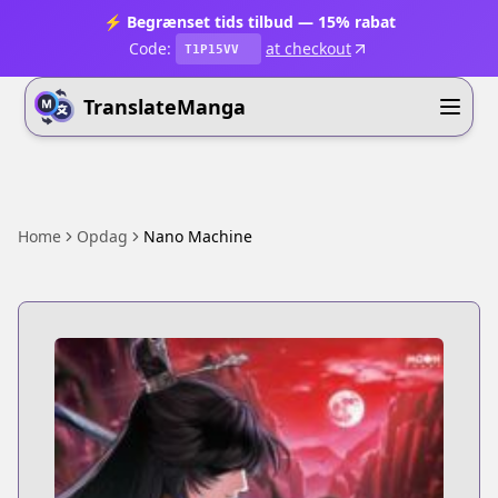
⚡ Begrænset tids tilbud — 15% rabat
Code:
at checkout
T1P15VV
TranslateManga
Home
Opdag
Nano Machine