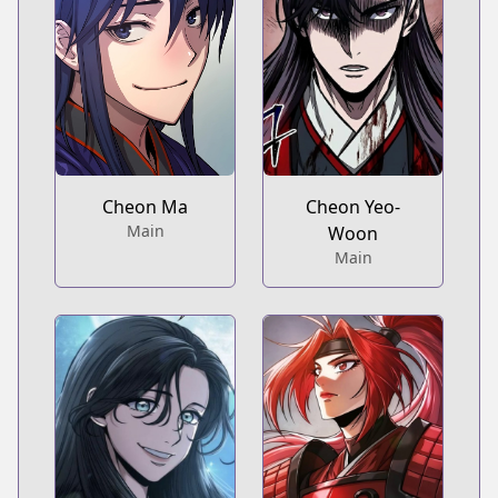
Cheon Ma
Cheon Yeo-
Main
Woon
Main