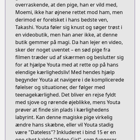
overraskende, at den pige, han er vild med,
Moemi, ikke har øjnene rettet mod ham, men
derimod er forelsket i hans bedste ven,
Takashi. Youta føler sig knust og søger trøst i
en videobutik, men han aner ikke, at denne
butik gemmer på magi. Da han lejer en video,
sker der noget uventet – en sød pige fra
filmen træder ud af skærmen og beslutter sig
for at hjælpe Youta med at rette op på hans
elendige kærlighedsliv! Med hendes hjælp
begynder Youta at navigere i de komplicerede
følelser og situationer, der følger med
teenagekærlighed. Det bliver en rejse fyldt
med sjove og rørende øjeblikke, mens Youta
prøver at finde sin plads i kærlighedens
labyrint. Kan denne magiske pige virkelig
ændre hans skæbne, eller vil Youta stadig
være "Dateless"? Inkluderet i bind 15 er en
one-shot kaldet "Video Girl", som fungerer