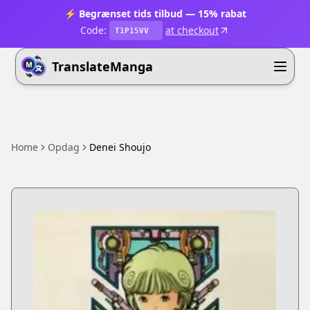
⚡ Begrænset tids tilbud — 15% rabat
Code:
at checkout
T1P15VV
TranslateManga
Home
Opdag
Denei Shoujo