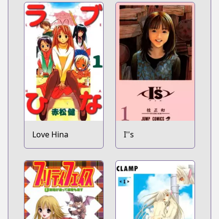
Love Hina
I''s