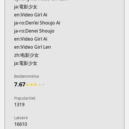
MangaUpdates
ja:電影少女
https://www.mangaupdates.com/series.html?id=3
en:Video Girl Ai
Book☆Walker
ja-ro:Den’ei Shoujo Ai
Book☆Walker
ja-ro:Denei Shoujo
https://bookwalker.jp/series/13066/list
Official English
en:Video Girl Ai
Official English
en:Video Girl Len
https://www.viz.com/video-girl-ai
zh:电影少女
ja:電影少女
Bedømmelse
7.67
★
★
★
★
★
Popularitet
1319
Læsere
16610