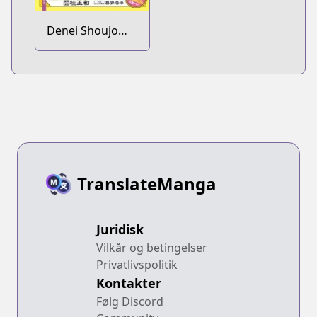
Denei Shoujo
2018
TranslateManga
Juridisk
Vilkår og betingelser
Privatlivspolitik
Kontakter
Følg Discord