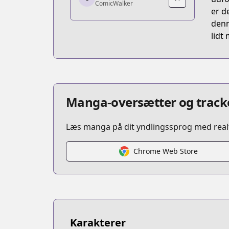
ComicWalker
https://comic-walker.com/contents/d
er d
denn
lidt
Manga-oversætter og tracke
Læs manga på dit yndlingssprog med realt
Chrome Web Store
Karakterer