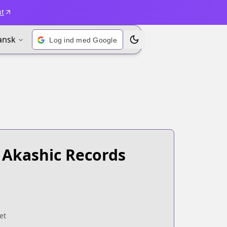
ut
ansk
Log ind med Google
Skift emne
 Akashic Records
et