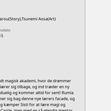
Tarou(Story),Tsunemi Aosa(Art)
esdato
15
endt magisk akademi, hvor de drømmer
ærer sig tilbage, og ind træder en ny
uduelig og kommer altid for sent! Rumia
mer sig bag denne nye lærers facade, og
g kæmper Sisti for at lære magi og
 Castle, men med en så elendig mentor,