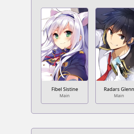
Fibel Sistine
Radars Glen
Main
Main