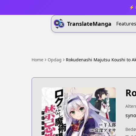
⚡ B
TranslateManga
Feature
Home
Opdag
Rokudenashi Majutsu Koushi to A
Ro
Alter
syno
Bedø