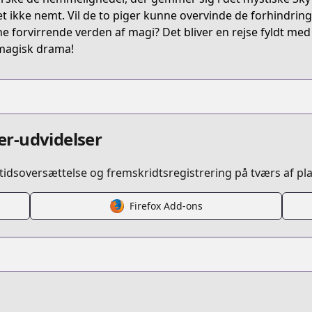
etail/KDCW_KS01000029010000_68/
et ikke nemt. Vil de to piger kunne overvinde de forhindringer
e forvirrende verden af magi? Det bliver en rejse fyldt m
 magisk drama!
r-udvidelser
idsoversættelse og fremskridtsregistrering på tværs af pl
Firefox Add-ons