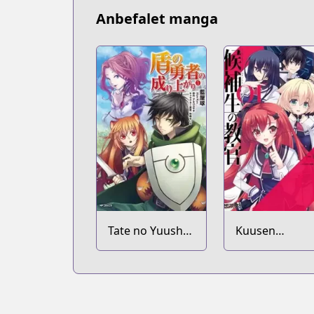
Anbefalet manga
Tate no Yuusha
Kuusen
no Nariagari
Madoushi
Kouhosei no
Kyoukan