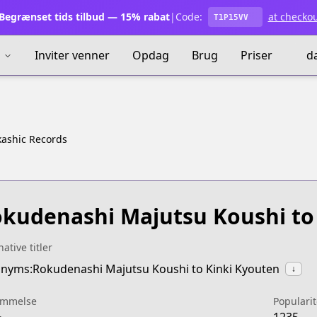
egrænset tids tilbud — 15% rabat
|
Code:
at checko
T1P15VV
s
Inviter venner
Opdag
Brug
Priser
d
kashic Records
kudenashi Majutsu Koushi to
native titler
nyms:Rokudenashi Majutsu Koushi to Kinki Kyouten
↓
mmelse
Popularit