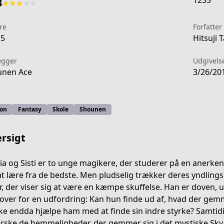
1235
3
★
★
★
★
★
re
Forfatter
15
Hitsuji 
ægger
Udgivels
unen Ace
3/26/20
ion
Fantasy
Skole
Shounen
rsigt
a og Sisti er to unge magikere, der studerer på en anerk
t lære fra de bedste. Men pludselig trækker deres yndlingsl
r, der viser sig at være en kæmpe skuffelse. Han er doven, 
ries/akashic-records-of-bastard-magic-instructor/
 over for en udfordring: Kan hun finde ud af, hvad der gem
e endda hjælpe ham med at finde sin indre styrke? Samtidi
rske de hemmeligheder, der gemmer sig i det mystiske Sky