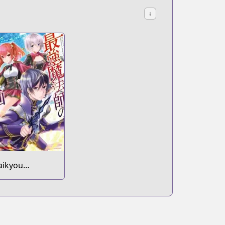
↓
aikyou
ahoushi no
nton Keikaku