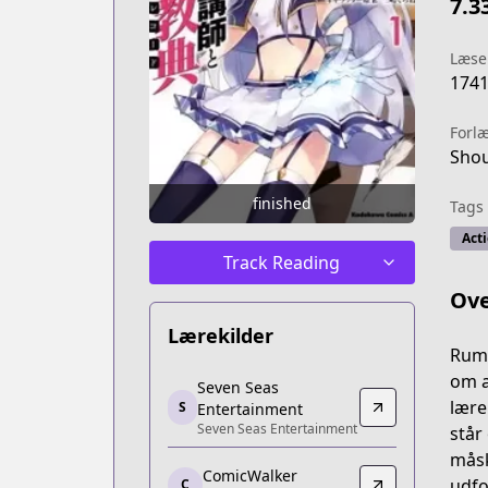
7.3
Læse
174
Forl
Sho
finished
Tags
Act
Track Reading
Ove
Lærekilder
Rumi
Seven Seas Entertainment
om a
Seven Seas
Seven Seas Entertainment
lære
S
Entertainment
Seven Seas Entertainment
https://sevenseasentertainment.com/se
står
ComicWalker
måsk
ComicWalker
ComicWalker
udfo
C