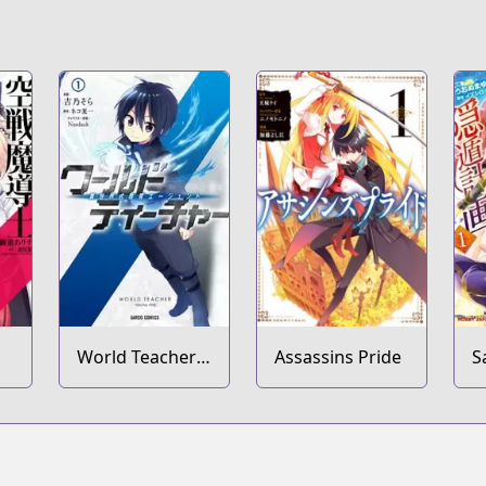
World Teacher:
Assassins Pride
S
Isekaishiki
M
Kyouiku Agent
I