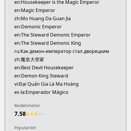
en:Housekeeper is the Magic Emperor
en:Magic Emperor
zh:Mo Huang Da Guan Jia
en:Demonic Emperor
en:The Steward Demonic Emperor
en:The Steward Demonic King
ru:Как демон-император стал дворецким
zh:魔皇大管家
en:Best Devil Housekeeper
en:Demon King Steward
vi:Đại Quản Gia Là Ma Hoàng
es-la:Emperador Mágico
Bedømmelse
7.58
★
★
★
★
★
Popularitet