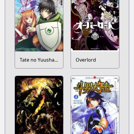
Ochita Kekka.
Tate no Yuusha
Overlord
no Nariagari