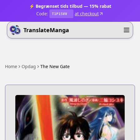
⚡ Begrænset tids tilbud — 15% rabat
Code:
at checkout
T1P15VV
TranslateManga
Home
Opdag
The New Gate