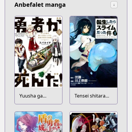
Anbefalet manga
↓
Yuusha ga
Tensei shitara
Shinda!:
Slime Datta Ken
Murabito no Ore
ga Hotta
Otoshiana ni
Yuusha ga