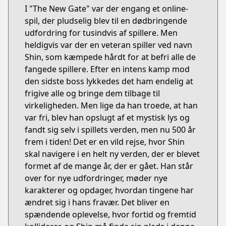
I "The New Gate" var der engang et online-
spil, der pludselig blev til en dødbringende
udfordring for tusindvis af spillere. Men
heldigvis var der en veteran spiller ved navn
Shin, som kæmpede hårdt for at befri alle de
fangede spillere. Efter en intens kamp mod
den sidste boss lykkedes det ham endelig at
frigive alle og bringe dem tilbage til
virkeligheden. Men lige da han troede, at han
var fri, blev han opslugt af et mystisk lys og
fandt sig selv i spillets verden, men nu 500 år
frem i tiden! Det er en vild rejse, hvor Shin
skal navigere i en helt ny verden, der er blevet
formet af de mange år, der er gået. Han står
over for nye udfordringer, møder nye
karakterer og opdager, hvordan tingene har
ændret sig i hans fravær. Det bliver en
spændende oplevelse, hvor fortid og fremtid