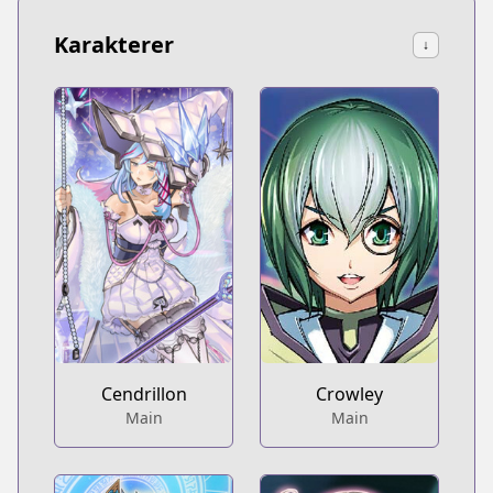
Karakterer
↓
Cendrillon
Crowley
Main
Main