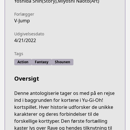
Yoshida Shin(Story),Miyoshi Naoto(Art)
Forlægger
V-Jump
Udgivelsesdato
4/21/2022
Tags
Action
Fantasy
Shounen
Oversigt
Denne antologiserie tager os med på en rejse
ind i baggrunden for kortene i Yu-Gi-Oh!
kortspillet. Hver historie udforsker de unikke
karakterer og deres forbindelser til de
forskellige korttyper. Den første fortælling
kaster lys over Raye og hendes tilknytning til