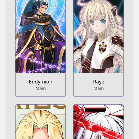
Endymion
Raye
Main
Main