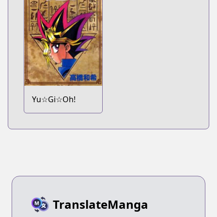
Yu☆Gi☆Oh!
TranslateManga