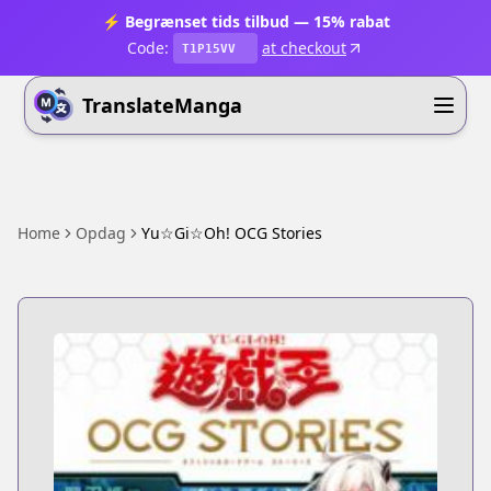
⚡ Begrænset tids tilbud — 15% rabat
Code:
at checkout
T1P15VV
TranslateManga
Home
Opdag
Yu☆Gi☆Oh! OCG Stories