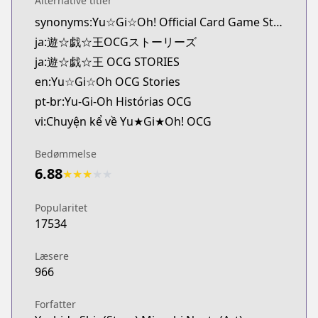
Alternative titler
MangaUpdates
synonyms:Yu☆Gi☆Oh! Official Card Game Stories
https://www.mangaupdates.com/series.html?id=t
ja:遊☆戯☆王OCGストーリーズ
Book☆Walker
Book☆Walker
ja:遊☆戯☆王 OCG STORIES
https://bookwalker.jp/series/384244/list
en:Yu☆Gi☆Oh OCG Stories
pt-br:Yu-Gi-Oh Histórias OCG
vi:Chuyện kể về Yu★Gi★Oh! OCG
Bedømmelse
6.88
★
★
★
★
★
Popularitet
17534
Læsere
966
Forfatter