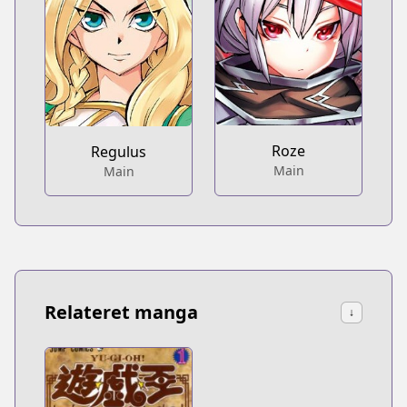
Roze
Regulus
Main
Main
Relateret manga
↓