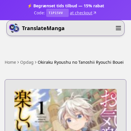
⚡ Begrænset tids tilbud — 15% rabat
Code:
at checkout
T1P15VV
TranslateManga
Home
Opdag
Okiraku Ryoushu no Tanoshii Ryouchi Bouei