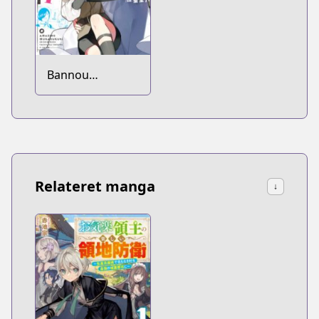
Bannou
"Murazukuri"
Cheat de
Otegaru Slow
Life: Mura desu
ga Nani ka?
Relateret manga
↓