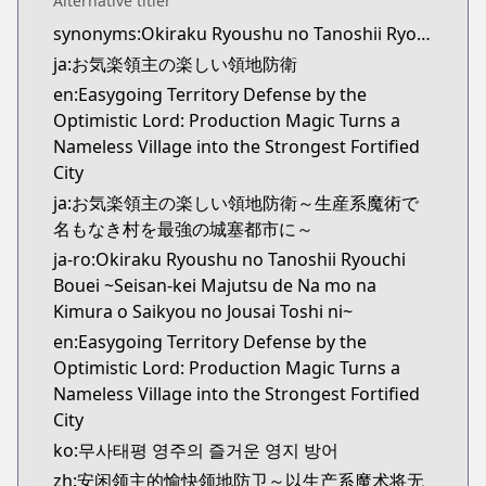
Alternative titler
Kitsu
synonyms:Okiraku Ryoushu no Tanoshii Ryouchi Bouei: Seisankei Majutsu de Na mo Naki Mura wo Saikyou no Jousai Toshi ni,Fun Territory Defense by the Optimistic Lord
https://kitsu.app/manga/65012
ja:お気楽領主の楽しい領地防衛
CDJapan
CDJapan
en:Easygoing Territory Defense by the
https://www.anime-planet.com/manga/https://
Optimistic Lord: Production Magic Turns a
MangaUpdates
Nameless Village into the Strongest Fortified
MangaUpdates
City
https://www.mangaupdates.com/series.html?id=1
ja:お気楽領主の楽しい領地防衛～生産系魔術で
novelUpdates
名もなき村を最強の城塞都市に～
novelUpdates
ja-ro:Okiraku Ryoushu no Tanoshii Ryouchi
https://www.novelupdates.com/series/fun-territory
Bouei ~Seisan-kei Majutsu de Na mo na
Book☆Walker
Kimura o Saikyou no Jousai Toshi ni~
Book☆Walker
en:Easygoing Territory Defense by the
https://bookwalker.jp/series/342851/list
Optimistic Lord: Production Magic Turns a
Official English
Nameless Village into the Strongest Fortified
Official English
City
https://sevenseasentertainment.com/series/easygoi
ko:무사태평 영주의 즐거운 영지 방어
zh:安闲领主的愉快领地防卫～以生产系魔术将无