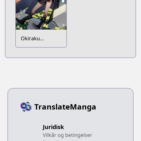
Okiraku
Ryoushu no
Tanoshii Ryouchi
Bouei: Seisankei
Majutsu de Na
mo Naki Mura
wo Saikyou no
Jousai Toshi ni
TranslateManga
Juridisk
Vilkår og betingelser