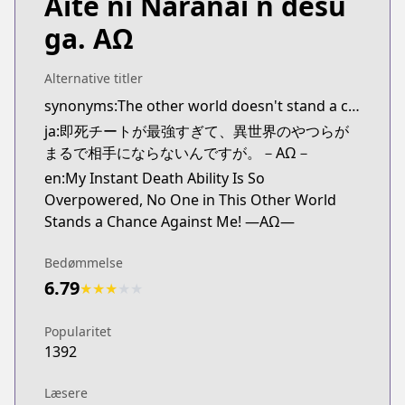
Aite ni Naranai n desu
ga. ΑΩ
Alternative titler
synonyms:The other world doesn't stand a chance against the power of instant death
ja:即死チートが最強すぎて、異世界のやつらが
まるで相手にならないんですが。－AΩ－
en:My Instant Death Ability Is So
Overpowered, No One in This Other World
Stands a Chance Against Me! —AΩ—
Bedømmelse
6.79
★
★
★
★
★
Popularitet
1392
Læsere