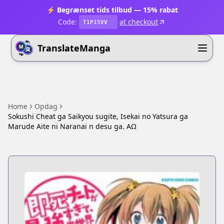
⚡ Begrænset tids tilbud — 15% rabat
Code:
at checkout
T1P15VV
TranslateManga
Home
Opdag
Sokushi Cheat ga Saikyou sugite, Isekai no Yatsura ga
Marude Aite ni Naranai n desu ga. ΑΩ