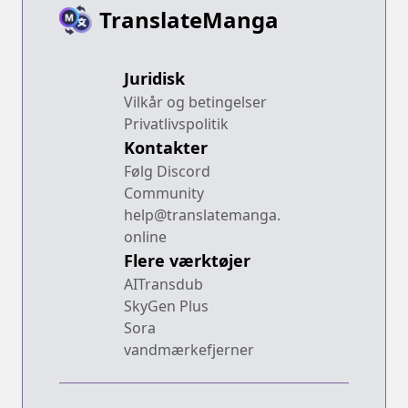
TranslateManga
Juridisk
Vilkår og betingelser
Privatlivspolitik
Kontakter
Følg Discord
Community
help@translatemanga.
online
Flere værktøjer
AITransdub
SkyGen Plus
Sora
vandmærkefjerner