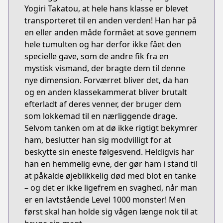
Yogiri Takatou, at hele hans klasse er blevet
transporteret til en anden verden! Han har på
en eller anden måde formået at sove gennem
hele tumulten og har derfor ikke fået den
specielle gave, som de andre fik fra en
mystisk vismand, der bragte dem til denne
nye dimension. Forværret bliver det, da han
og en anden klassekammerat bliver brutalt
efterladt af deres venner, der bruger dem
som lokkemad til en nærliggende drage.
Selvom tanken om at dø ikke rigtigt bekymrer
ham, beslutter han sig modvilligt for at
beskytte sin eneste følgesvend. Heldigvis har
han en hemmelig evne, der gør ham i stand til
at påkalde øjeblikkelig død med blot en tanke
– og det er ikke ligefrem en svaghed, når man
er en lavtstående Level 1000 monster! Men
først skal han holde sig vågen længe nok til at