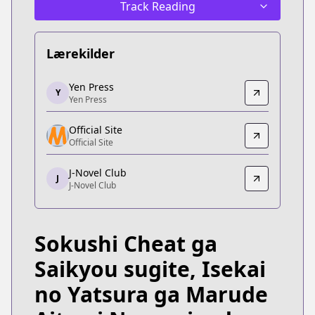
Track Reading
Lærekilder
Yen Press
Yen Press
Y
Yen Press
Yen Press
https://yenpress.com/series/my-instant-death-abi
Official Site
Official Site
Official Site
Official Site
https://www.comic-earthstar.jp/detail/sokushichea
J-Novel Club
J
J-Novel Club
J-Novel Club
J-Novel Club
https://j-novel.club/series/my-instant-death-abil
Sokushi Cheat ga
Saikyou sugite, Isekai
no Yatsura ga Marude