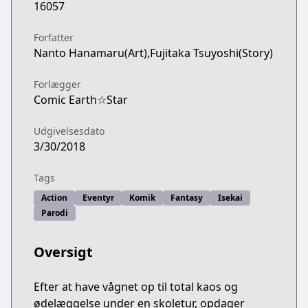
16057
Forfatter
Nanto Hanamaru(Art),Fujitaka Tsuyoshi(Story)
Forlægger
Comic Earth☆Star
Udgivelsesdato
3/30/2018
Tags
Action
Eventyr
Komik
Fantasy
Isekai
Parodi
Oversigt
Efter at have vågnet op til total kaos og
ødelæggelse under en skoletur, opdager