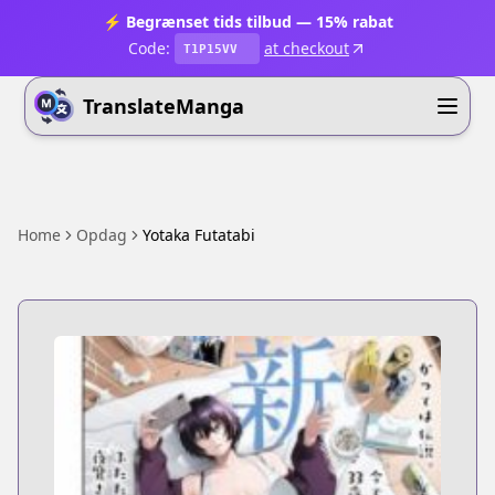
⚡ Begrænset tids tilbud — 15% rabat
Code:
at checkout
T1P15VV
TranslateManga
Home
Opdag
Yotaka Futatabi