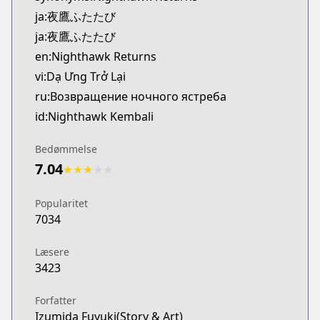
ja:夜鷹ふたたび
ja:夜鷹ふたたび
en:Nighthawk Returns
vi:Dạ Ưng Trở Lại
ru:Возвращение ночного ястреба
id:Nighthawk Kembali
Bedømmelse
7.04
★
★
★
★
★
Popularitet
7034
Læsere
3423
Forfatter
Izumida Fuyuki(Story & Art)