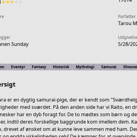
17014
1
★
★
★
★
★
re
Forfatter
2
Tarou M
ægger
Udgivels
unen Sunday
5/28/20
ion
Eventyr
Fantasy
Historisk
Mythologi
Samurai
Shoune
rsigt
ra er en dygtig samurai-pige, der er kendt som "Sværdhe
igheder med sværdet. På den anden side har vi Raito, en dr
esker har en dyb foragt for. De to mødtes som børn og d
849-4f53-a1f4-c1b79c906212
er, indtil deres forskellige baggrunde kom imellem dem. Ka
o, drevet af ønsket om at kunne leve sammen med ham. Dere
r og endda virkeligheden selv! De kæmper for at overvinde al