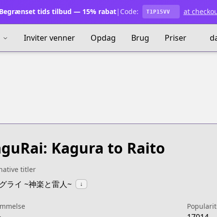
egrænset tids tilbud — 15% rabat
|
Code:
at checko
T1P15VV
s
Inviter venner
Opdag
Brug
Priser
d
guRai: Kagura to Raito
native titler
:カグライ ~神楽と雷人~
↓
mmelse
Popularit