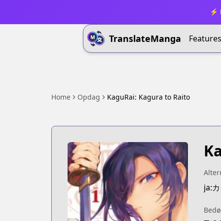
⚡ B
TranslateManga
Feature
Home
Opdag
KaguRai: Kagura to Raito
Ka
Alter
ja
Bedø