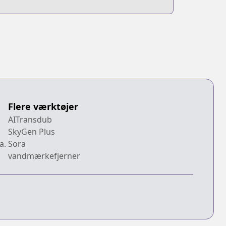
Flere værktøjer
AITransdub
SkyGen Plus
a.
Sora
vandmærkefjerner