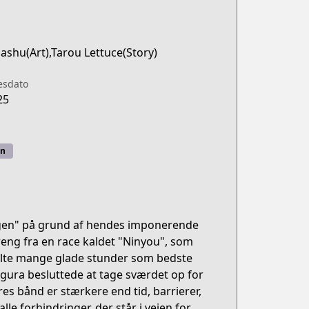
ashu(Art),Tarou Lettuce(Story)
esdato
25
n
lgen" på grund af hendes imponerende
eng fra en race kaldet "Ninyou", som
elte mange glade stunder som bedste
gura besluttede at tage sværdet op for
s bånd er stærkere end tid, barrierer,
le forhindringer, der står i vejen for