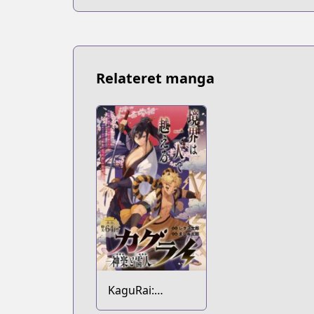
Relateret manga
KaguRai:
Kagura to Raito