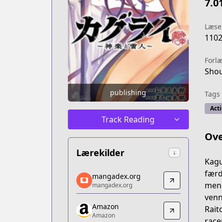
7.0
Læse
110
Forl
Sho
publishing
Tags
Act
Track Reading
Ove
Lærekilder
↓
Kagu
mangadex.org
færd
mangadex.org
mangadex.org
menn
mangadex.org
https://mangadex.org/title/1955f9bf-f
venn
Amazon
Amazon
Rait
Amazon
Amazon
race