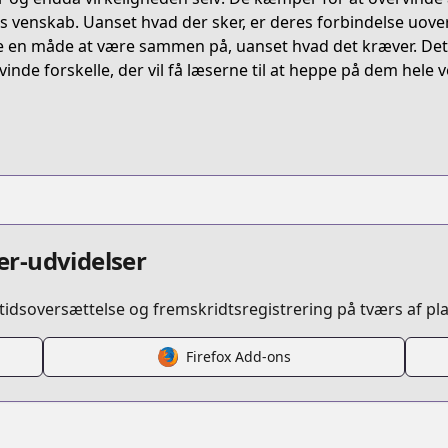
H3XG9
s venskab. Uanset hvad der sker, er deres forbindelse uoverv
e en måde at være sammen på, uanset hvad det kræver. Det
vinde forskelle, der vil få læserne til at heppe på dem hele v
kagurai-kagura-to-raito
/923595
r-udvidelser
idsoversættelse og fremskridtsregistrering på tværs af pl
de/2550912965611657550
Firefox Add-ons