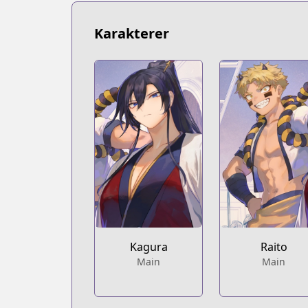
https://www.mangaupdates.com/series
Book☆Walker
Karakterer
Book☆Walker
https://bookwalker.jp/series/545719/lis
Kagura
Raito
Main
Main