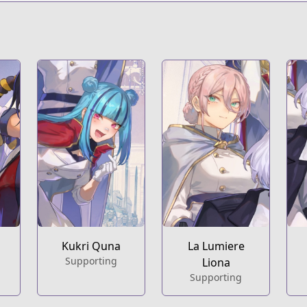
.html?id=2zzju6b
t
Kukri Quna
La Lumiere
Supporting
Liona
Supporting