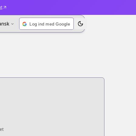
ut
ansk
Log ind med Google
Skift emne
et