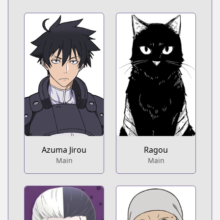
Azuma Jirou
Ragou
Main
Main