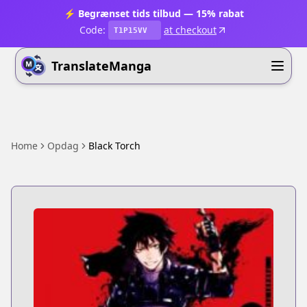
⚡ Begrænset tids tilbud — 15% rabat
Code:
at checkout
T1P15VV
TranslateManga
Home
Opdag
Black Torch