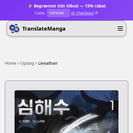
⚡ Begrænset tids tilbud — 15% rabat
Code:
at checkout
T1P15VV
TranslateManga
Home
Opdag
Leviathan