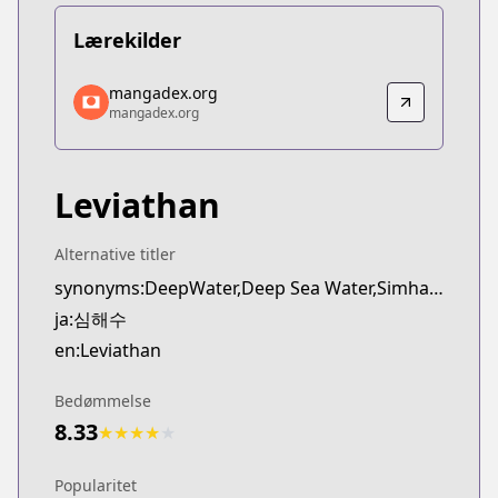
Lærekilder
mangadex.org
mangadex.org
mangadex.org
mangadex.org
https://mangadex.org/title/274a8e39-71a8-4bd2-a
Leviathan
Alternative titler
synonyms:DeepWater,Deep Sea Water,Simhaesu
ja:심해수
en:Leviathan
Bedømmelse
8.33
★
★
★
★
★
Popularitet