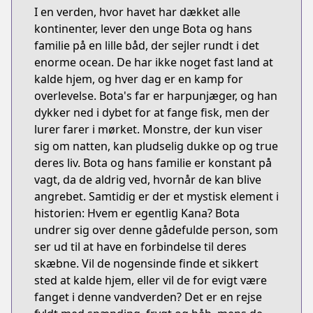
I en verden, hvor havet har dækket alle
kontinenter, lever den unge Bota og hans
familie på en lille båd, der sejler rundt i det
enorme ocean. De har ikke noget fast land at
kalde hjem, og hver dag er en kamp for
overlevelse. Bota's far er harpunjæger, og han
dykker ned i dybet for at fange fisk, men der
lurer farer i mørket. Monstre, der kun viser
sig om natten, kan pludselig dukke op og true
deres liv. Bota og hans familie er konstant på
vagt, da de aldrig ved, hvornår de kan blive
angrebet. Samtidig er der et mystisk element i
historien: Hvem er egentlig Kana? Bota
undrer sig over denne gådefulde person, som
ser ud til at have en forbindelse til deres
skæbne. Vil de nogensinde finde et sikkert
sted at kalde hjem, eller vil de for evigt være
fanget i denne vandverden? Det er en rejse