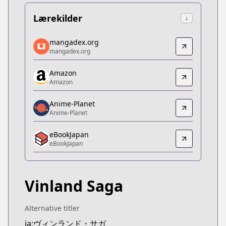
Lærekilder
↓
mangadex.org
mangadex.org
mangadex.org
mangadex.org
https://mangadex.org/title/5d1fc77e-706a-4fc5-b
Amazon
Amazon
Amazon
Amazon
https://www.amazon.co.jp/dp/B074C9PB88
Anime-Planet
Anime-Planet
Anime-Planet
Anime-Planet
eBookJapan
https://www.anime-planet.com/manga/vinland-sa
eBookJapan
eBookJapan
eBookJapan
https://ebookjapan.yahoo.co.jp/books/107593/
Vinland Saga
Official Raw
Official Raw
https://pocket.shonenmagazine.com/episode/10
Alternative titler
Kitsu
ja:ヴィンランド・サガ