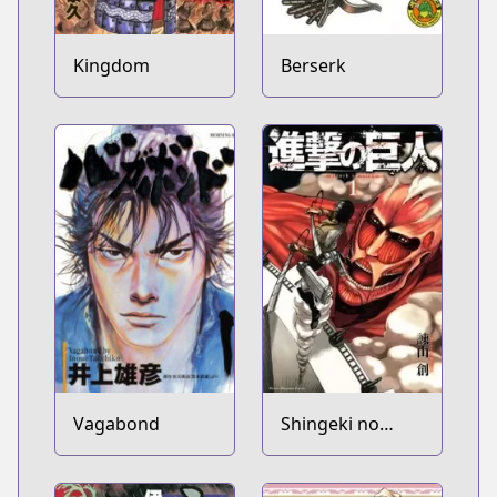
Kingdom
Berserk
Vagabond
Shingeki no
Kyojin