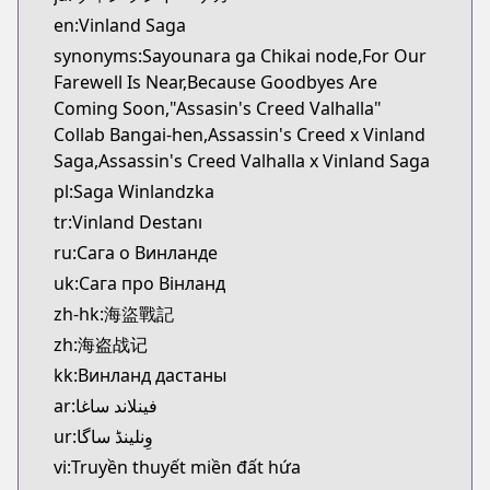
Kitsu
en:Vinland Saga
https://kitsu.app/manga/1456
synonyms:Sayounara ga Chikai node,For Our
CDJapan
Farewell Is Near,Because Goodbyes Are
CDJapan
Coming Soon,"Assasin's Creed Valhalla"
https://www.anime-planet.com/manga/https://ww
Collab Bangai-hen,Assassin's Creed x Vinland
MangaUpdates
Saga,Assassin's Creed Valhalla x Vinland Saga
MangaUpdates
pl:Saga Winlandzka
https://www.mangaupdates.com/series.html?id=1
tr:Vinland Destanı
Book☆Walker
Book☆Walker
ru:Сага о Винланде
https://bookwalker.jp/series/3555/list
uk:Сага про Вінланд
Official English
zh-hk:海盜戰記
Official English
zh:海盗战记
https://comics.inkr.com/title/2107-vinland-saga
kk:Винланд дастаны
ar:فينلاند ساغا
ur:وِنلینڈ ساگا
vi:Truyền thuyết miền đất hứa