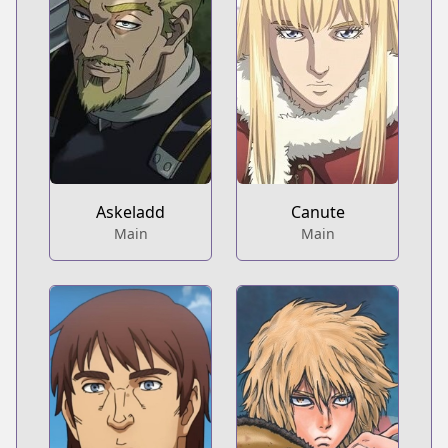
Askeladd
Canute
Main
Main