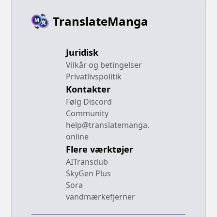
TranslateManga
Juridisk
Vilkår og betingelser
Privatlivspolitik
Kontakter
Følg Discord
Community
help@translatemanga.
online
Flere værktøjer
AITransdub
SkyGen Plus
Sora
vandmærkefjerner