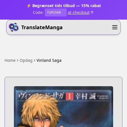
⚡ Begrænset tids tilbud — 15% rabat
Code:
at checkout
T1P15VV
TranslateManga
Home
Opdag
Vinland Saga