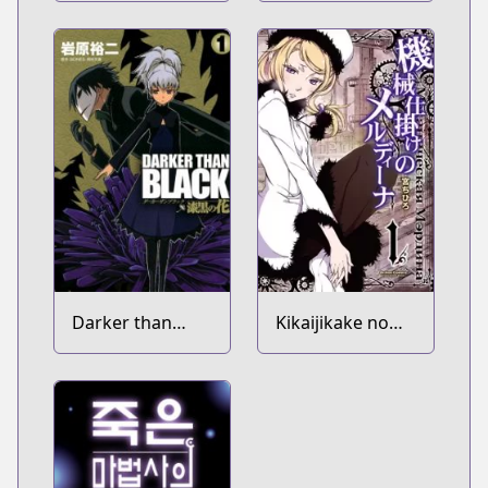
Darker than
Kikaijikake no
Black: Shikkoku
Merdina
no Hana