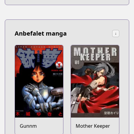
Anbefalet manga
↓
Gunnm
Mother Keeper