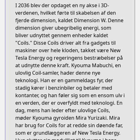
I 2036 blev der opdaget en ny akse i 3D-
verdenen, hvilket førte til skabelsen af den
fjerde dimension, kaldet Dimension W. Denne
dimension giver ubegribelig energi, som
bliver udnyttet gennem enheder kaldet
"Coils." Disse Coils driver alt fra gadgets til
maskiner over hele kloden, takket være New
Tesla Energy og regeringens bestræbelser på
at udnytte denne kraft. Kyouma Mabuchi, en
ulovlig Coil-samler, hader denne nye
teknologi. Han er en gammeldags fyr, der
stadig kører i benzinbiler og betaler med
kontanter, og han føler sig som en ensom ulv i
en verden, der er overfyldt med teknologi. En
dag, mens han leder efter ulovlige Coils,
møder Kyouma gyroiden Mira Yurizaki. Mira
har brug for Coils for at redde sin døende far,
som er grundlæggeren af New Tesla Energy.