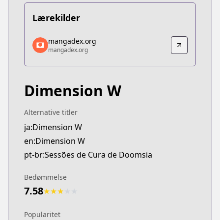
Lærekilder
mangadex.org
mangadex.org
mangadex.org
mangadex.org
https://mangadex.org/title/614324a1-bcf5-4390-9
Dimension W
Alternative titler
ja:Dimension W
en:Dimension W
pt-br:Sessões de Cura de Doomsia
Bedømmelse
7.58
★
★
★
★
★
Popularitet