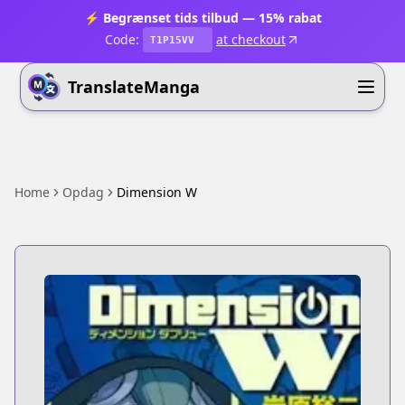
⚡ Begrænset tids tilbud — 15% rabat
Code:
at checkout
T1P15VV
TranslateManga
Home
Opdag
Dimension W