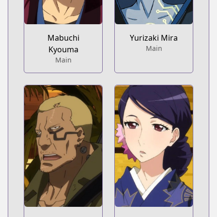
Mabuchi
Yurizaki Mira
Main
Kyouma
Main