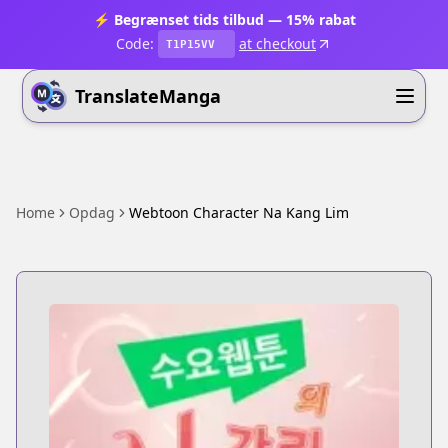
⚡ Begrænset tids tilbud — 15% rabat
Code:
at checkout
T1P15VV
TranslateManga
Home
Opdag
Webtoon Character Na Kang Lim