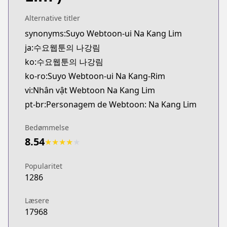
Alternative titler
synonyms:Suyo Webtoon-ui Na Kang Lim
ja:수요웹툰의 나강림
ko:수요웹툰의 나강림
ko-ro:Suyo Webtoon-ui Na Kang-Rim
vi:Nhân vật Webtoon Na Kang Lim
pt-br:Personagem de Webtoon: Na Kang Lim
Bedømmelse
8.54
★
★
★
★
★
Popularitet
1286
Læsere
17968