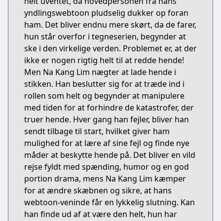
helt uventet, da hovedpersonen fra hans
yndlingswebtoon pludselig dukker op foran
ham. Det bliver endnu mere skørt, da de farer,
hun står overfor i tegneserien, begynder at
ske i den virkelige verden. Problemet er, at der
ikke er nogen rigtig helt til at redde hende!
Men Na Kang Lim nægter at lade hende i
stikken. Han beslutter sig for at træde ind i
rollen som helt og begynder at manipulere
med tiden for at forhindre de katastrofer, der
truer hende. Hver gang han fejler, bliver han
sendt tilbage til start, hvilket giver ham
mulighed for at lære af sine fejl og finde nye
måder at beskytte hende på. Det bliver en vild
rejse fyldt med spænding, humor og en god
portion drama, mens Na Kang Lim kæmper
for at ændre skæbnen og sikre, at hans
webtoon-veninde får en lykkelig slutning. Kan
han finde ud af at være den helt, hun har