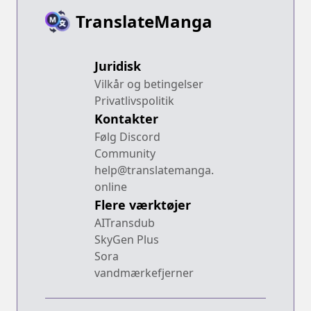
TranslateManga
Juridisk
Vilkår og betingelser
Privatlivspolitik
Kontakter
Følg Discord
Community
help@translatemanga.
online
Flere værktøjer
AITransdub
SkyGen Plus
Sora
vandmærkefjerner