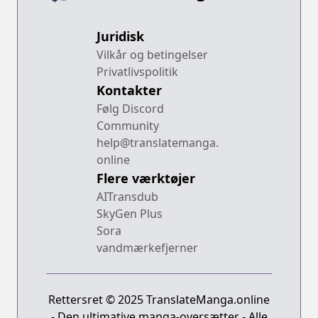
Juridisk
Vilkår og betingelser
Privatlivspolitik
Kontakter
Følg Discord
Community
help@translatemanga.
online
Flere værktøjer
AITransdub
SkyGen Plus
Sora
vandmærkefjerner
Rettersret © 2025 TranslateManga.online
- Den ultimative manga-oversætter - Alle