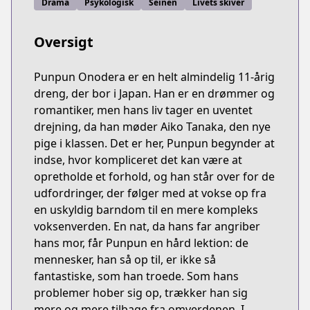
Drama
Psykologisk
Seinen
Livets skiver
Oversigt
Punpun Onodera er en helt almindelig 11-årig
dreng, der bor i Japan. Han er en drømmer og
romantiker, men hans liv tager en uventet
drejning, da han møder Aiko Tanaka, den nye
pige i klassen. Det er her, Punpun begynder at
indse, hvor kompliceret det kan være at
opretholde et forhold, og han står over for de
udfordringer, der følger med at vokse op fra
en uskyldig barndom til en mere kompleks
voksenverden. En nat, da hans far angriber
hans mor, får Punpun en hård lektion: de
mennesker, han så op til, er ikke så
fantastiske, som han troede. Som hans
problemer hober sig op, trækker han sig
mere og mere tilbage fra omverdenen. I