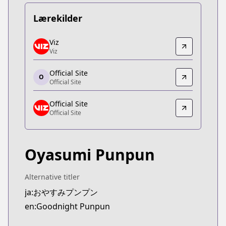
Lærekilder
Viz
Viz
Viz
Viz
https://www.viz.com/vizmanga/chapters/goodnig
Official Site
Official Site
O
Official Site
Official Site
https://shogakukan-comic.jp/book?isbn=9784091
Official Site
Official Site
Official Site
Official Site
https://www.viz.com/goodnight-punpun
Oyasumi Punpun
Alternative titler
ja:おやすみプンプン
en:Goodnight Punpun