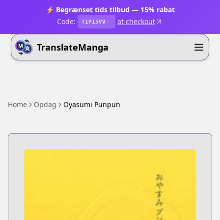
⚡ Begrænset tids tilbud — 15% rabat
Code:
at checkout
T1P15VV
TranslateManga
Home
Opdag
Oyasumi Punpun