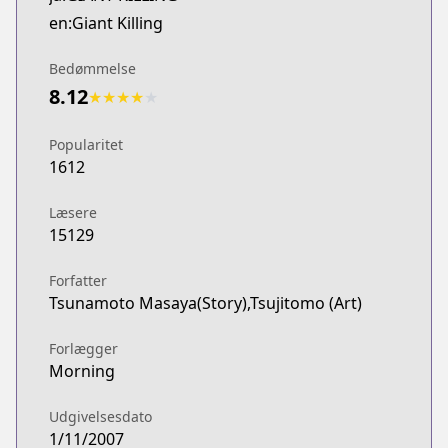
Comic Days
en:Giant Killing
https://comic-days.com/episode/13932016480029
Manga Planet
Bedømmelse
Manga Planet
8.12
★
★
★
★
★
https://read.mangaplanet.com/comic/6170d8134
Kodansha
Popularitet
Kodansha
1612
https://kodansha.us/series/giant-killing/
Læsere
15129
Forfatter
Tsunamoto Masaya(Story),Tsujitomo (Art)
Forlægger
Morning
Udgivelsesdato
1/11/2007