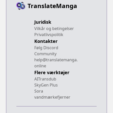
TranslateManga
Juridisk
Vilkår og betingelser
Privatlivspolitik
Kontakter
Følg Discord
Community
help@translatemanga.
online
Flere værktøjer
AITransdub
SkyGen Plus
Sora
vandmærkefjerner