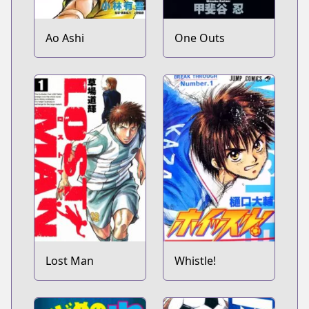
Ao Ashi
One Outs
Lost Man
Whistle!