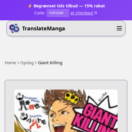
⚡ Begrænset tids tilbud — 15% rabat
Code:
at checkout
T1P15VV
TranslateManga
Home
Opdag
Giant Killing