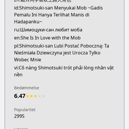
id:Shimotsuki-san Menyukai Mob ~Gadis
Pemalu Ini Hanya Terlihat Manis di
Hadapanku~
ru:Шимоцуки-сан любит моба
en:She Is In Love with the Mob
pl:Shimotsuki-san Lubi Postać Poboczną: Ta
Nieśmiała Dziewczyna jest Urocza Tylko
Wobec Mnie
vi:Cô nàng Shimotsuki trót phải lòng nhân vật
nền
Bedømmelse
6.47
★
★
★
★
★
Popularitet
2995