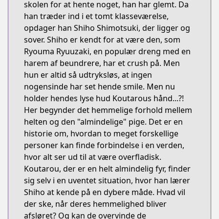
skolen for at hente noget, han har glemt. Da
han træder ind i et tomt klasseværelse,
opdager han Shiho Shimotsuki, der ligger og
sover. Shiho er kendt for at være den, som
Ryouma Ryuuzaki, en populær dreng med en
harem af beundrere, har et crush på. Men
hun er altid så udtryksløs, at ingen
nogensinde har set hende smile. Men nu
holder hendes lyse hud Koutarous hånd...?!
Her begynder det hemmelige forhold mellem
helten og den "almindelige" pige. Det er en
historie om, hvordan to meget forskellige
personer kan finde forbindelse i en verden,
hvor alt ser ud til at være overfladisk.
Koutarou, der er en helt almindelig fyr, finder
sig selv i en uventet situation, hvor han lærer
Shiho at kende på en dybere måde. Hvad vil
der ske, når deres hemmelighed bliver
afsløret? Og kan de overvinde de