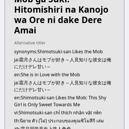
https://comicride.jp/series/b375235835e02?s=1
Hitomishiri na Kanojo
Kitsu
Kitsu
wa Ore ni dake Dere
https://kitsu.app/manga/shimotsuki-san-wa-mob-
Amai
CDJapan
CDJapan
https://www.anime-planet.com/manga/http
Alternative titler
MangaUpdates
synonyms:Shimotsuki-san Likes the Mob
MangaUpdates
ja:霜月さんはモブが好き～人見知りな彼女は俺
https://www.mangaupdates.com/series.html?id=z
にだけデレ甘い～
novelUpdates
en:She is in Love with the Mob
novelUpdates
ja:霜月さんはモブが好き～人見知りな彼女は俺
https://www.novelupdates.com/series/shimotsuki-
にだけデレ甘い～
Book☆Walker
en:Shimotsuki-san Likes the Mob: This Shy
Book☆Walker
Girl is Only Sweet Towards Me
https://bookwalker.jp/series/418920/list
vi:Shimotsuki-san chỉ thích nhân vật nền
th:นิยาย ตัว (ไม่) ประกอบของคุณชิโมสึกิ เล่ม
zh:霜月同学喜欢上路人角色