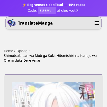
⚡ Begrænset tids tilbud — 15% rabat
Code:
at checkout
T1P15VV
TranslateManga
Home
Opdag
Shimotsuki-san wa Mob ga Suki: Hitomishiri na Kanojo wa
Ore ni dake Dere Amai