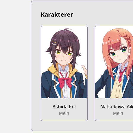
https://www.novelupdates.com/series
Book☆Walker
Karakterer
Book☆Walker
https://bookwalker.jp/series/319275/lis
Web Ace
Web Ace
https://web-ace.jp/shonenace/content
ComicWalker
ComicWalker
https://comic-walker.com/contents/d
Ashida Kei
Natsukawa Ai
Main
Main