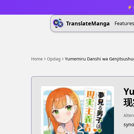
⚡ B
TranslateManga
Feature
Home
Opdag
Yumemiru Danshi wa Genjitsushu
Yu
现
Alter
syno