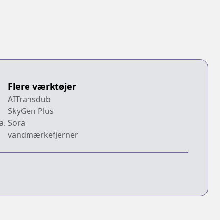
Flere værktøjer
AITransdub
SkyGen Plus
a.
Sora
vandmærkefjerner