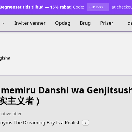
egrænset tids tilbud — 15% rabat
|
Code:
at checko
T1P15VV
s
Inviter venner
Opdag
Brug
Priser
d
gisha
memiru Danshi wa Genjitsus
实主义者 )
native titler
nyms:The Dreaming Boy Is a Realist
↓