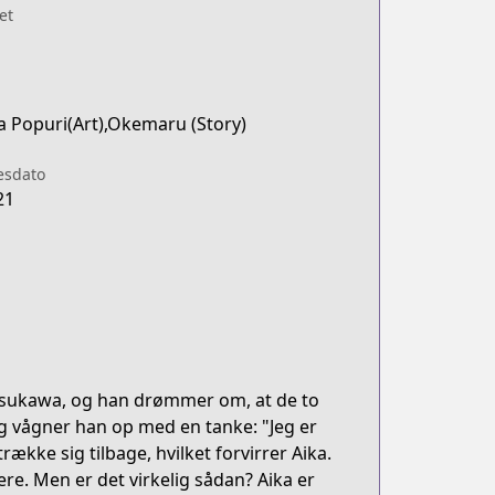
et
a Popuri(Art),Okemaru (Story)
esdato
21
tsukawa, og han drømmer om, at de to
 vågner han op med en tanke: "Jeg er
ække sig tilbage, hvilket forvirrer Aika.
re. Men er det virkelig sådan? Aika er