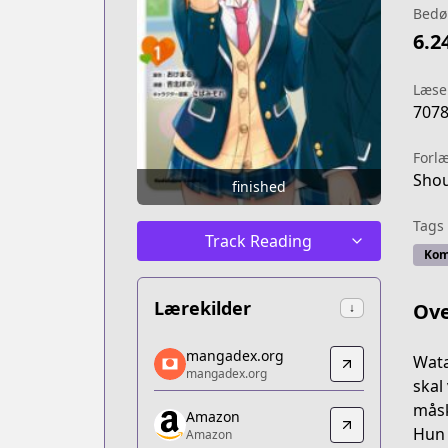
Bedø
6.2
Læse
707
Forl
Shou
finished
Tags
Track Reading
Kom
Lærekilder
Ove
↓
mangadex.org
mangadex.org
Wata
mangadex.org
mangadex.org
skal
https://mangadex.org/title/94a48b9c-
måsk
Amazon
Amazon
Hun 
Amazon
Amazon