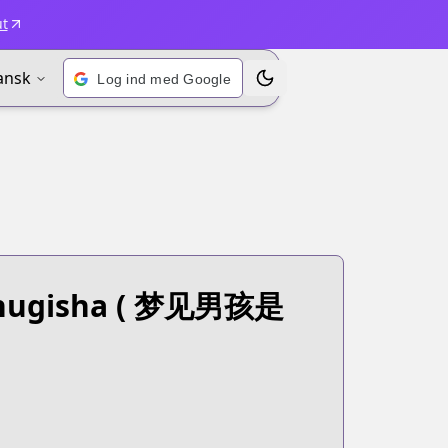
ut
ansk
Log ind med Google
Skift emne
hugisha
( 梦见男孩是