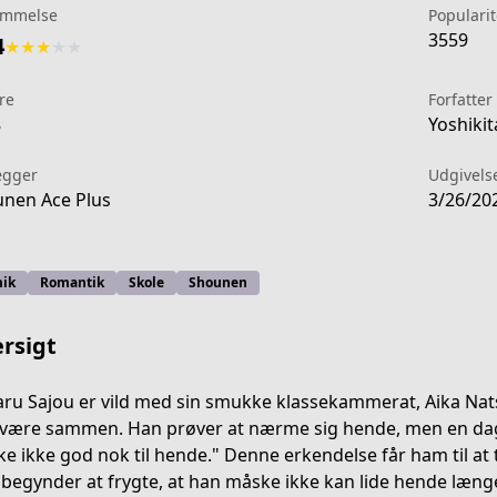
mmelse
Popularit
3559
4
★
★
★
★
★
re
Forfatter
8
Yoshikit
ægger
Udgivels
nen Ace Plus
3/26/20
ik
Romantik
Skole
Shounen
rsigt
ru Sajou er vild med sin smukke klassekammerat, Aika Na
 være sammen. Han prøver at nærme sig hende, men en dag
2a5b-4397-95f1-15df8b017488
e ikke god nok til hende." Denne erkendelse får ham til at tr
begynder at frygte, at han måske ikke kan lide hende længe