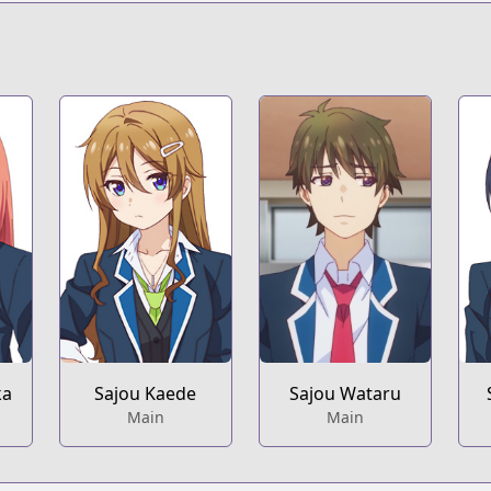
/yume-miru-danshi-wa-genjitsushugisha
t
s/518/
etail/KDCW_KS13202163010000_68/
ka
Sajou Kaede
Sajou Wataru
Main
Main