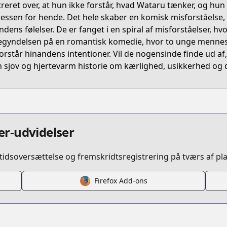
treret over, at hun ikke forstår, hvad Wataru tænker, og hun
5WQJP
ressen for hende. Det hele skaber en komisk misforståelse,
ndens følelser. De er fanget i en spiral af misforståelser, hv
egyndelsen på en romantisk komedie, hvor to unge menne
/yumemiru-danshi-wa-genjitsu-shugisha
orstår hinandens intentioner. Vil de nogensinde finde ud af,
n sjov og hjertevarm historie om kærlighed, usikkerhed og d
/657047/
etail/KDCW_KS13202163010000_68/
r-udvidelser
idsoversættelse og fremskridtsregistrering på tværs af pl
nshi-wa-genjitsushugisha-2021
Firefox Add-ons
s.html?id=179883