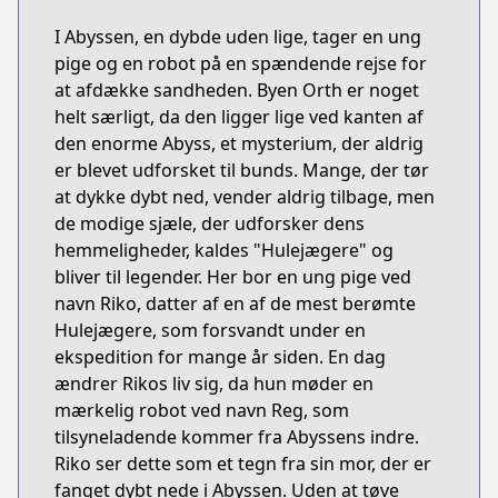
I Abyssen, en dybde uden lige, tager en ung
pige og en robot på en spændende rejse for
at afdække sandheden. Byen Orth er noget
helt særligt, da den ligger lige ved kanten af
den enorme Abyss, et mysterium, der aldrig
er blevet udforsket til bunds. Mange, der tør
at dykke dybt ned, vender aldrig tilbage, men
de modige sjæle, der udforsker dens
hemmeligheder, kaldes "Hulejægere" og
bliver til legender. Her bor en ung pige ved
navn Riko, datter af en af de mest berømte
Hulejægere, som forsvandt under en
ekspedition for mange år siden. En dag
ændrer Rikos liv sig, da hun møder en
mærkelig robot ved navn Reg, som
tilsyneladende kommer fra Abyssens indre.
Riko ser dette som et tegn fra sin mor, der er
fanget dybt nede i Abyssen. Uden at tøve