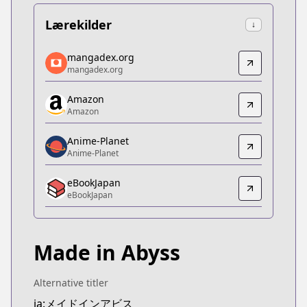
Lærekilder
↓
mangadex.org
mangadex.org
mangadex.org
mangadex.org
https://mangadex.org/title/80422e14-b9ad-4fda-9
Amazon
Amazon
Amazon
Amazon
https://www.amazon.co.jp/dp/B0F4RN5L3P
Anime-Planet
Anime-Planet
Anime-Planet
Anime-Planet
eBookJapan
https://www.anime-planet.com/manga/made-in-a
eBookJapan
eBookJapan
eBookJapan
https://ebookjapan.yahoo.co.jp/books/242413
Made in Abyss
Official Raw
Official Raw
https://webcomicgamma.takeshobo.co.jp/manga
Alternative titler
Kitsu
ja:メイドインアビス