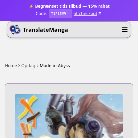
⚡ Begrænset tids tilbud — 15% rabat
Code:
at checkout
T1P15VV
TranslateManga
Home
Opdag
Made in Abyss