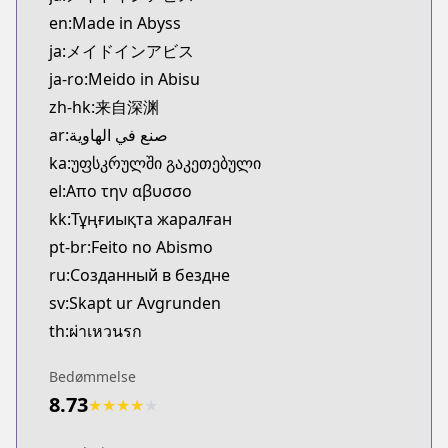
Kitsu
en:Made in Abyss
https://kitsu.app/manga/38449
ja:メイドインアビス
CDJapan
ja-ro:Meido in Abisu
CDJapan
zh-hk:来自深渊
https://www.anime-planet.com/manga/https://ww
MangaUpdates
ar:صنع في الهاوية
MangaUpdates
ka:უფსკრულში გაკეთებული
https://www.mangaupdates.com/series.html?id=8
el:Απο την αβυσσο
Book☆Walker
kk:Тұңғиықта жаралған
Book☆Walker
pt-br:Feito no Abismo
https://bookwalker.jp/series/17273
ru:Созданный в бездне
Official English
Official English
sv:Skapt ur Avgrunden
https://sevenseasentertainment.com/series/made-
th:ผ่าเหวนรก
Bedømmelse
8.73
★
★
★
★
★