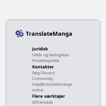
Boukensha ni
Hirowareru:
Kono
Shiromadoushi
ga Kikakugai
TranslateManga
Sugiru
Juridisk
Vilkår og betingelser
Privatlivspolitik
Kontakter
Følg Discord
Community
help@translatemanga.
online
Flere værktøjer
AITransdub