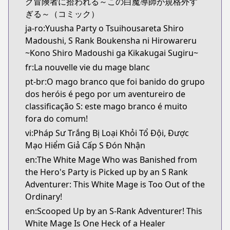
ク冒険者に拾われる～この白魔導師が規格外す
ぎる～（コミック）
ja-ro:Yuusha Party o Tsuihousareta Shiro
Madoushi, S Rank Boukensha ni Hirowareru
~Kono Shiro Madoushi ga Kikakugai Sugiru~
fr:La nouvelle vie du mage blanc
pt-br:O mago branco que foi banido do grupo
dos heróis é pego por um aventureiro de
classificação S: este mago branco é muito
fora do comum!
vi:Pháp Sư Trắng Bị Loại Khỏi Tổ Đội, Được
Mạo Hiểm Giả Cấp S Đón Nhận
en:The White Mage Who was Banished from
the Hero's Party is Picked up by an S Rank
Adventurer: This White Mage is Too Out of the
Ordinary!
en:Scooped Up by an S-Rank Adventurer! This
White Mage Is One Heck of a Healer