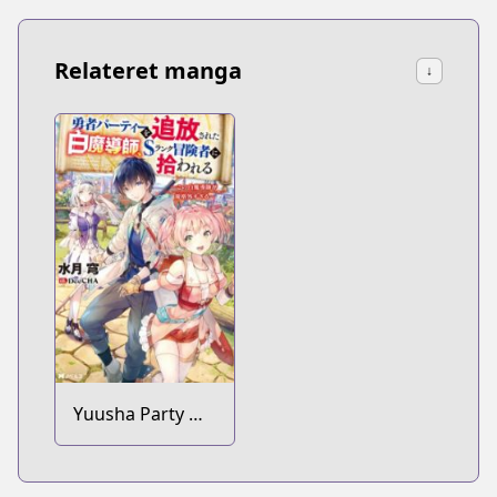
Relateret manga
↓
Yuusha Party wo
Tsuihou sareta
Shiromadoushi,
S-Rank