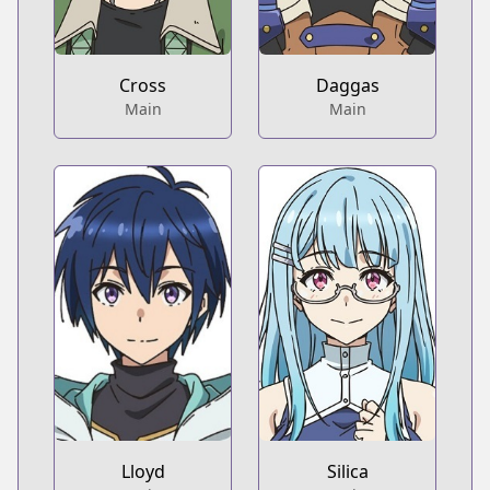
Cross
Daggas
Main
Main
Lloyd
Silica