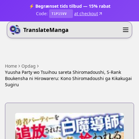
⚡ Begrænset tids tilbud — 15% rabat
Code:
at checkout
T1P15VV
TranslateManga
Home
Opdag
Yuusha Party wo Tsuihou sareta Shiromadoushi, S-Rank
Boukensha ni Hirowareru: Kono Shiromadoushi ga Kikakugai
Sugiru