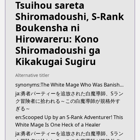
Official Raw
Tsuihou sareta
https://gaugau.futabanet.jp/list/work/5f7821507
Shiromadoushi, S-Rank
Kitsu
Kitsu
Boukensha ni
https://kitsu.app/manga/60301
Hirowareru: Kono
MangaUpdates
MangaUpdates
Shiromadoushi ga
https://www.mangaupdates.com/series.html?id=1
Kikakugai Sugiru
Book☆Walker
Book☆Walker
https://bookwalker.jp/series/298602/list
Alternative titler
synonyms:The White Mage Who Was Banished From the Hero's Party Is Picked Up By an S-Rank Adventurer: This White Mage Is Too Out of the Ordinary!
ja:勇者パーティーを追放された白魔導師、Sラン
ク冒険者に拾われる～この白魔導師が規格外す
ぎる～
en:Scooped Up by an S-Rank Adventurer! This
White Mage Is One Heck of a Healer
ja:勇者パーティーを追放された白魔導師、Sラン