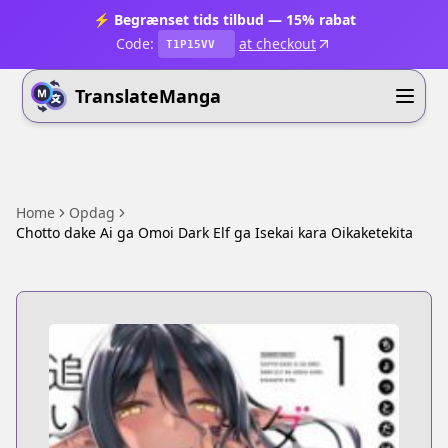
⚡ Begrænset tids tilbud — 15% rabat
Code:
at checkout
T1P15VV
TranslateManga
Home
Opdag
Chotto dake Ai ga Omoi Dark Elf ga Isekai kara Oikaketekita