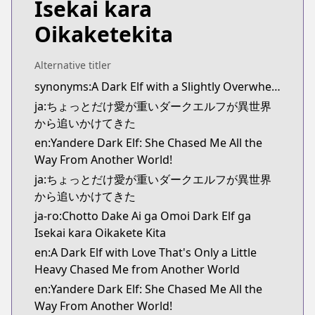
Isekai kara
Kitsu
Kitsu
Oikaketekita
https://kitsu.app/manga/65586
MangaUpdates
Alternative titler
MangaUpdates
synonyms:A Dark Elf with a Slightly Overwhelming Love Chased Me All the Way from Another World
https://www.mangaupdates.com/series.html?id=1
ja:ちょっとだけ愛が重いダークエルフが異世界
Book☆Walker
から追いかけてきた
Book☆Walker
https://bookwalker.jp/series/384344/list
en:Yandere Dark Elf: She Chased Me All the
Official English
Way From Another World!
Official English
ja:ちょっとだけ愛が重いダークエルフが異世界
https://sevenseasentertainment.com/series/yande
から追いかけてきた
ja-ro:Chotto Dake Ai ga Omoi Dark Elf ga
Isekai kara Oikakete Kita
en:A Dark Elf with Love That's Only a Little
Heavy Chased Me from Another World
en:Yandere Dark Elf: She Chased Me All the
Way From Another World!