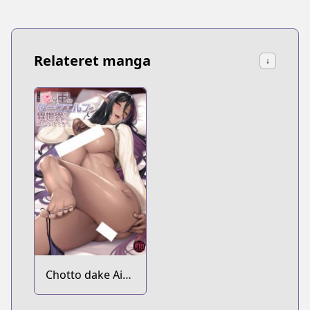
Relateret manga
↓
Chotto dake Ai
ga Omoi Dark Elf
ga Isekai kara