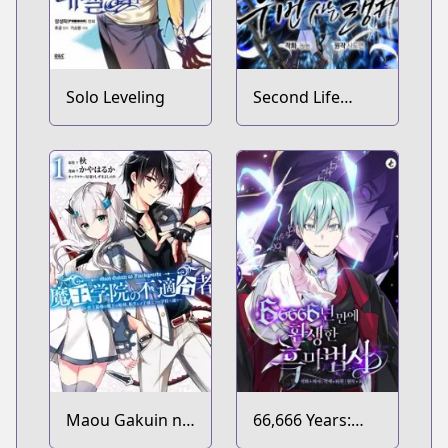
Solo Leveling
Second Life
Ranker
Maou Gakuin no
66,666 Years:
Futekigousha:
Advent of the