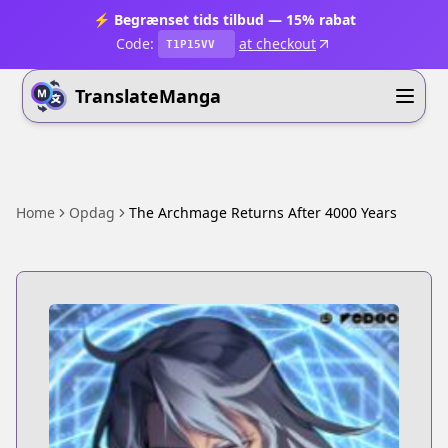
⚡ Begrænset tids tilbud — 15% rabat
Code:
at checkout
T1P15VV
TranslateManga
Home
Opdag
The Archmage Returns After 4000 Years