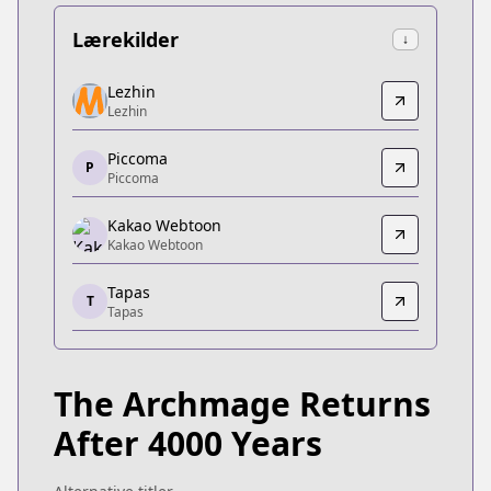
Lærekilder
↓
Lezhin
Lezhin
Lezhin
Lezhin
https://www.delitoon.com/detail/daf_0000339
Piccoma
Piccoma
P
Piccoma
Piccoma
https://piccoma.com/web/product/37285
Kakao Webtoon
Kakao Webtoon
Kakao Webtoon
Kakao Webtoon
Tapas
https://webtoon.kakao.com/content/4000년-
T
Tapas
Tapas
Tapas
https://tapas.io/series/the-archmage-returns-afte
The Archmage Returns
KakaoPage
KakaoPage
After 4000 Years
https://page.kakao.com/home?seriesId=54884637