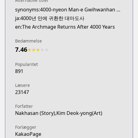
Alternative titler
synonyms:4000-nyeon Man-e Gwihwanhan Daemadosa
ja:4000년 만에 귀환한 대마도사
en:The Archmage Returns After 4000 Years
Bedømmelse
7.46
★
★
★
★
★
Popularitet
891
Læsere
23147
Forfatter
Nakhasan (Story),Kim Deok-yong(Art)
Forlægger
KakaoPage