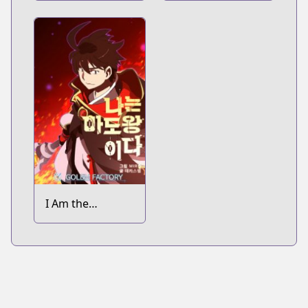
Shijou Saikyou
Dark Mage
no Maou no
Shiso, Tensei
shite Shison-
tachi no Gakkou
e Kayou
I Am the
Sorcerer King