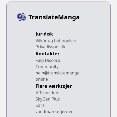
TranslateManga
Juridisk
Vilkår og betingelser
Privatlivspolitik
Kontakter
Følg Discord
Community
help@translatemanga.
online
Flere værktøjer
AITransdub
SkyGen Plus
Sora
vandmærkefjerner