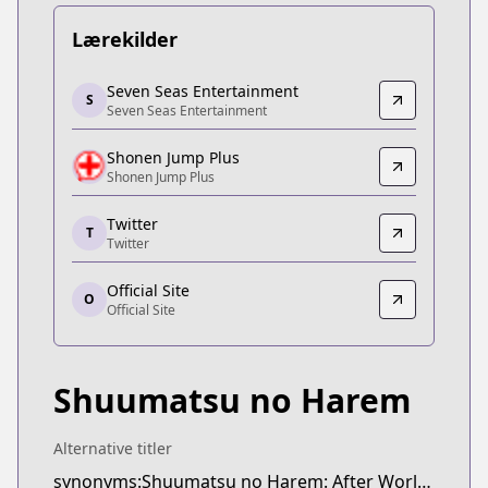
Lærekilder
Seven Seas Entertainment
Seven Seas Entertainment
S
Seven Seas Entertainment
Seven Seas Entertainment
https://sevenseasentertainment.com/series/worl
Shonen Jump Plus
Shonen Jump Plus
Shonen Jump Plus
Shonen Jump Plus
https://shonenjumpplus.com/episode/108334976
Twitter
T
Twitter
Twitter
Twitter
Official Site
https://twitter.com/harem_official_
O
Official Site
Official Site
Official Site
https://end-harem.com/
Shuumatsu no Harem
Alternative titler
synonyms:Shuumatsu no Harem: After World,World's End Harem: After World