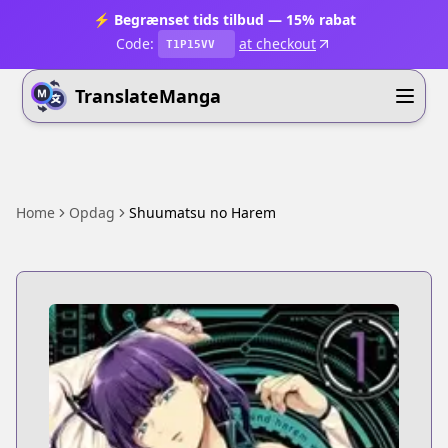
⚡ Begrænset tids tilbud — 15% rabat
Code:
at checkout
T1P15VV
TranslateManga
Home
Opdag
Shuumatsu no Harem