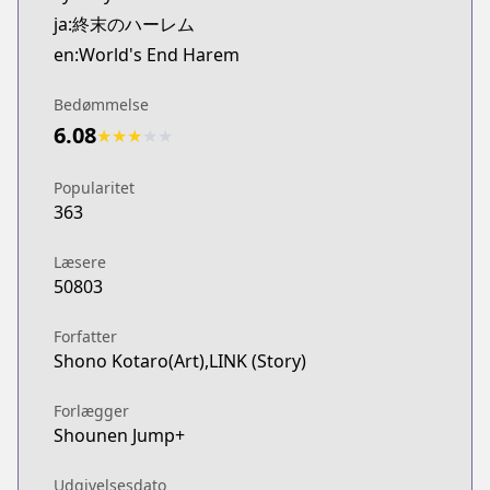
ja:終末のハーレム
en:World's End Harem
Bedømmelse
6.08
★
★
★
★
★
Popularitet
363
Læsere
50803
Forfatter
Shono Kotaro(Art),LINK (Story)
Forlægger
Shounen Jump+
Udgivelsesdato