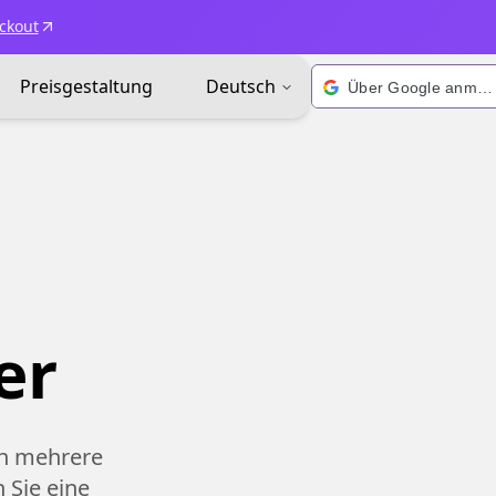
ckout
Preisgestaltung
Deutsch
Über Google anmelden
er
in mehrere
n Sie eine