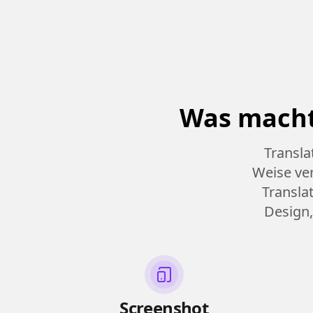
Was macht
Transla
Weise ve
Transla
Design,
Screenshot