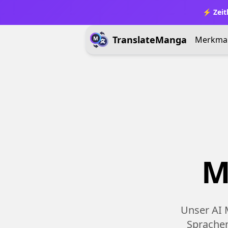
⚡ Zeit
TranslateManga
Merkma
M
Unser AI 
Sprachen 