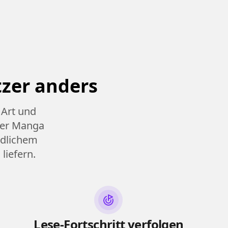
zer anders
 Art und
ser Manga
ndlichem
liefern.
Lese-Fortschritt verfolgen