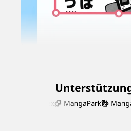
Unterstützung
MangaDex
MangaPark
ManganR