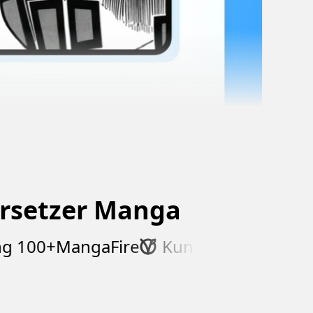
ersetzer Manga
100+
MangaFire
Kunmang
MangaDe