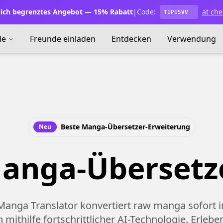
lich begrenztes Angebot — 15% Rabatt
|
Code:
at che
T1P15VV
le
Freunde einladen
Entdecken
Verwendung
Beste Manga-Übersetzer-Erweiterung
Neu
anga-Übersetz
Manga Translator konvertiert raw manga sofort 
mithilfe fortschrittlicher AI-Technologie. Erlebe