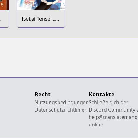
hi
Isekai Tensei...
ei
saretenee!
no
Recht
Kontakte
Nutzungsbedingungen
Schließe dich der
Datenschutzrichtlinien
Discord Community 
help@translatemang
online