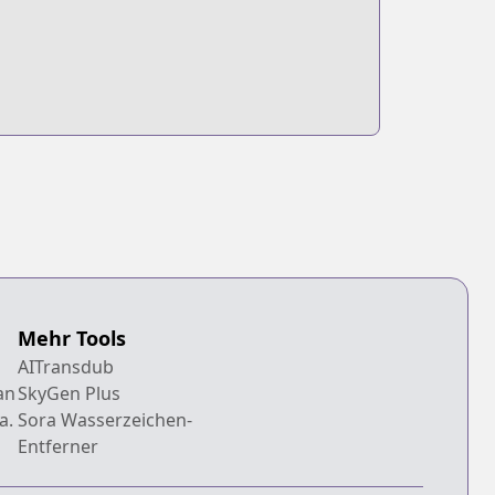
Mehr Tools
AITransdub
an
SkyGen Plus
a.
Sora Wasserzeichen-
Entferner