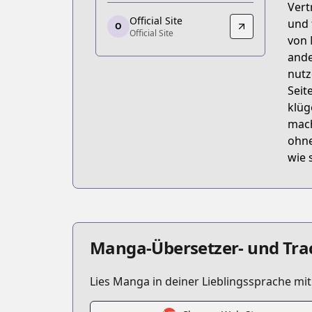
Vert
https://seiga.nicovideo.jp/comic/48633
Official Site
und 
O
Official Site
Official Site
von 
Official Site
ande
https://gaugau.futabanet.jp/list/wor
nutz
Seit
klüg
mach
ohne
wie 
Manga-Übersetzer- und Tra
Lies Manga in deiner Lieblingssprache mi