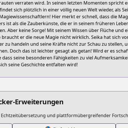
rauten verraten wird. In seinen letzten Momenten spricht
findet sich plötzlich in einer völlig neuen Welt wieder, als 
Magiewissenschaftlern! Hier merkt er schnell, dass die M
rs ist als die Zauberkünste, die er in seinem früheren Leben
k/5dd4fcf177656139da050000
en. Aber keine Sorge! Mit seinem Wissen über Flüche und 
e braucht er die neue Magie nicht wirklich. Seika hat sic
er zu handeln und seine Kräfte nicht zur Schau zu stellen, u
en. Doch das ist leichter gesagt als getan! Wird er es schaf
 dass seine besonderen Fähigkeiten zu viel Aufmerksamkeit
sich seine Geschichte entfalten wird!
cker-Erweiterungen
t Echtzeitübersetzung und plattformübergreifender Fortsch