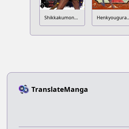
Shikkakumon
Henkyouguras
no Saikyou
no Maou, Tens
Kenja: Sekai
shite Saikyou 
Saikyou no
Majutsushi ni
Kenja ga Sarani
Naru
Tsuyokunaru
Tame ni Tensei
Shimashita
TranslateManga