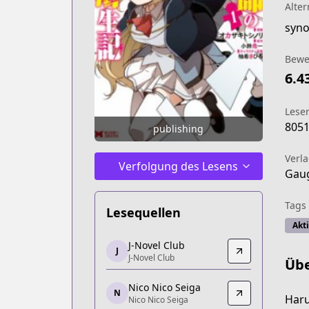
Alter
Bewe
6.4
Lese
805
publishing
Verl
Verfolgung des Lesens
Gau
Tags
Lesequellen
Akt
J-Novel Club
J-Novel Club
J
J-Novel Club
J-Novel Club
Übe
https://j-novel.club/series/the-reinca
Nico Nico Seiga
Nico Nico Seiga
N
Haru
Nico Nico Seiga
Nico Nico Seiga