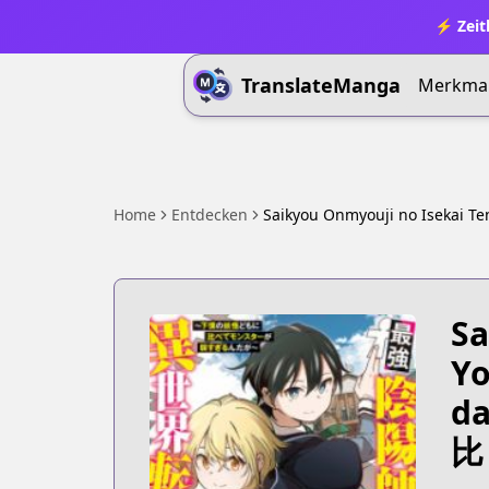
⚡ Zeit
TranslateManga
Merkma
Home
Entdecken
Saikyou Onmyouji no Isekai T
Sa
Yo
da
比