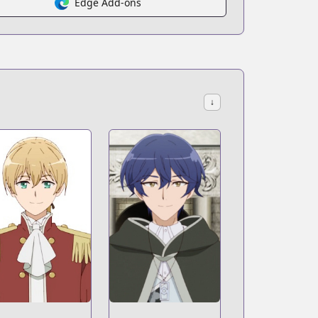
Edge Add-ons
↓