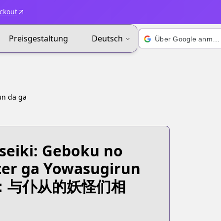
ckout
Preisgestaltung
Deutsch
Über Google anmelden
un da ga
seiki: Geboku no
ter ga Yowasugirun
：与仆从的妖怪们相