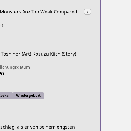
synonyms:The Reincarnation of the Strongest Onmyouji: These Monsters Are Too Weak Compared to My Youkai
↓
it
Toshinori(Art),Kosuzu Kiichi(Story)
tlichungsdatum
20
Isekai
Wiedergeburt
kschlag, als er von seinem engsten