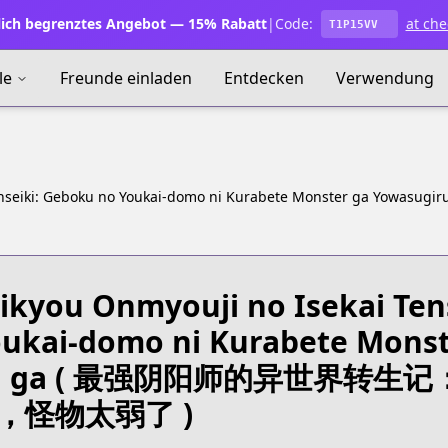
lich begrenztes Angebot — 15% Rabatt
|
Code:
at che
T1P15VV
le
Freunde einladen
Entdecken
Verwendung
enseiki: Geboku no Youkai-domo ni Kurabete Monster ga Yowasugir
ikyou Onmyouji no Isekai Ten
ukai-domo ni Kurabete Mons
 ga
( 最强阴阳师的异世界转生记
，怪物太弱了 )