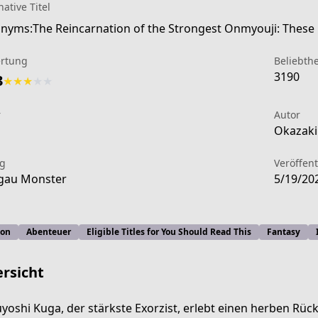
native Titel
rtung
Beliebthe
3190
3
★
★
★
★
★
r
Autor
1
Okazaki 
ag
Veröffen
gau Monster
5/19/20
ion
Abenteuer
Eligible Titles for You Should Read This
Fantasy
rsicht
rnation-of-the-strongest-exorcist-in-another-world-manga
yoshi Kuga, der stärkste Exorzist, erlebt einen herben Rüc