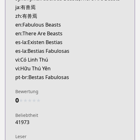
ja:有兽焉
zh:有兽焉
en:Fabulous Beasts
en:There Are Beasts
es-la:Existen Bestias
es-la:Bestias Fabulosas
vi:Có Linh Thú
vi:Hữu Thú Yên
pt-br:Bestas Fabulosas
Bewertung
0
★
★
★
★
★
Beliebtheit
41973
Leser