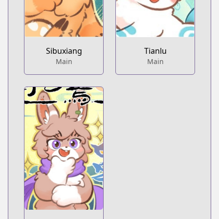
Sibuxiang
Tianlu
Main
Main