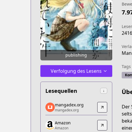
Bewe
7.9
Lese
241
Verl
Man
publishing
Tags
Verfolgung des Lesens
Kom
Lesequellen
Übe
↓
mangadex.org
mangadex.org
Der 
mangadex.org
mangadex.org
selt
https://mangadex.org/title/8516915a-
beka
Amazon
Amazon
eine
Amazon
Amazon