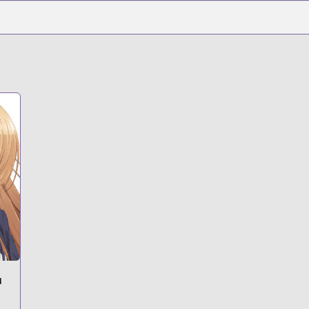
otonari-no-tenshi-sama-ni-itsu-no-ma-ni-ka-dame-ningen-n
t
649
u