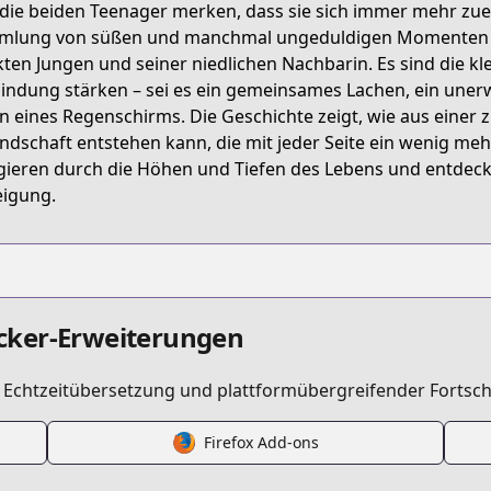
die beiden Teenager merken, dass sie sich immer mehr zue
9FBDT
lung von süßen und manchmal ungeduldigen Momenten er
kten Jungen und seiner niedlichen Nachbarin. Es sind die kl
indung stärken – sei es ein gemeinsames Lachen, ein unerw
he-angel-next-door-spoils-me-rotten-after-the-rain
en eines Regenschirms. Die Geschichte zeigt, wie aus einer
ndschaft entstehen kann, die mit jeder Seite ein wenig me
gieren durch die Höhen und Tiefen des Lebens und entdec
/844124/
igung.
019
cker-Erweiterungen
/https://www.cdjapan.co.jp/product/NEOBK-3045709
t Echtzeitübersetzung und plattformübergreifender Fortsch
s.html?id=cxamsix
Firefox Add-ons