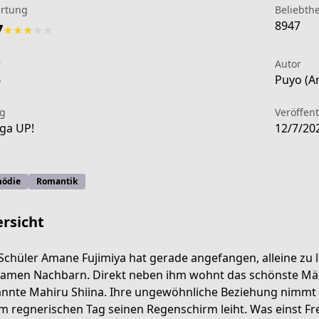
rtung
Beliebthe
8947
7
★
★
★
★
★
r
Autor
6
Puyo (Ar
ag
Veröffen
ga UP!
12/7/20
ödie
Romantik
rsicht
Schüler Amane Fujimiya hat gerade angefangen, alleine zu 
samen Nachbarn. Direkt neben ihm wohnt das schönste Mädc
51a2-44e0-a915-aff325216a26
nnte Mahiru Shiina. Ihre ungewöhnliche Beziehung nimmt 
m regnerischen Tag seinen Regenschirm leiht. Was einst F