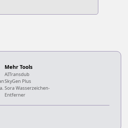
Mehr Tools
AITransdub
an
SkyGen Plus
a.
Sora Wasserzeichen-
Entferner