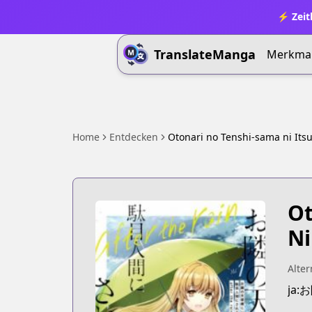
⚡ Zeit
TranslateManga
Merkma
Home
Entdecken
Otonari no Tenshi-sama ni Its
Ot
Ni
Alter
ja