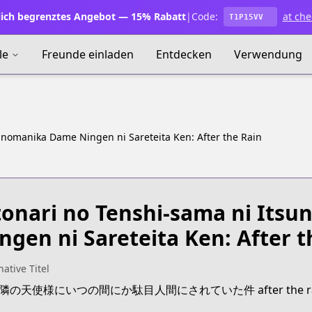
lich begrenztes Angebot — 15% Rabatt
|
Code:
at che
T1P15VV
le
Freunde einladen
Entdecken
Verwendung
unomanika Dame Ningen ni Sareteita Ken: After the Rain
onari no Tenshi-sama ni Its
ngen ni Sareteita Ken: After t
native Titel
:お隣の天使様にいつの間にか駄目人間にされていた件 after the ra