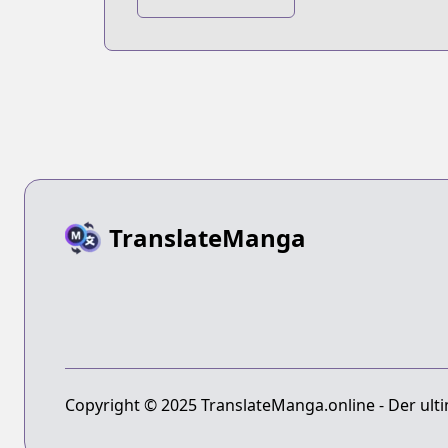
Tenshi-sama ni
Itsunomanika
Dame Ningen ni
Sareteita Ken
TranslateManga
Copyright © 2025 TranslateManga.online - Der ulti