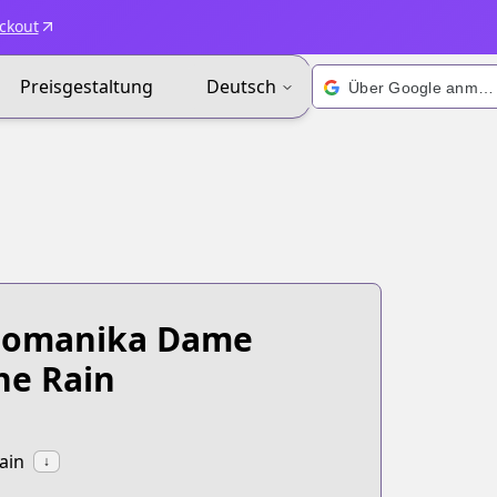
ckout
Preisgestaltung
Deutsch
Über Google anmelden
unomanika Dame
he Rain
in
↓