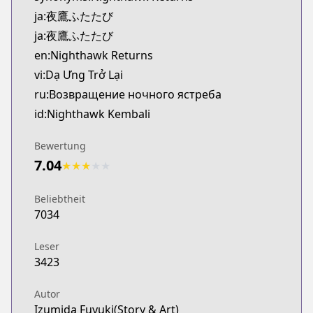
ja:夜鷹ふたたび
ja:夜鷹ふたたび
en:Nighthawk Returns
vi:Dạ Ưng Trở Lại
ru:Возвращение ночного ястреба
id:Nighthawk Kembali
Bewertung
7.04
★
★
★
★
★
Beliebtheit
7034
Leser
3423
Autor
Izumida Fuyuki(Story & Art)