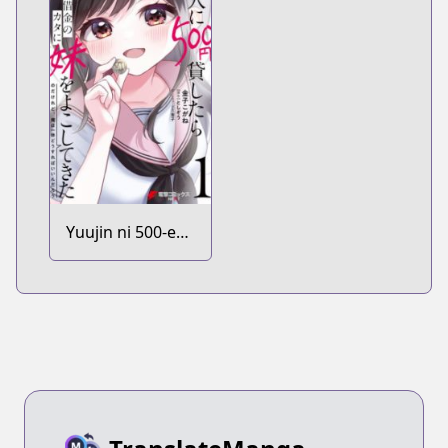
Yuujin ni 500-en
Kashitara
Shakkin no Kata
ni Imouto wo
Yokoshitekita no
dakeredo, Ore
wa Ittai
Dousureba Ii n
darou