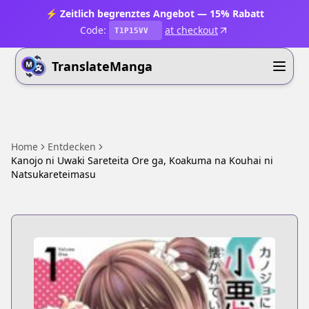
⚡ Zeitlich begrenztes Angebot — 15% Rabatt
Code:
at checkout
T1P15VV
TranslateManga
Home
Entdecken
Kanojo ni Uwaki Sareteita Ore ga, Koakuma na Kouhai ni
Natsukareteimasu