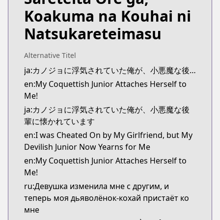
https://www.mangaupdates.com/series.html?id=
Koakuma na Kouhai ni
Natsukareteimasu
Alternative Titel
ja:カノジョに浮気されていた俺が、小悪魔な後輩に懐かれています
en:My Coquettish Junior Attaches Herself to
Me!
ja:カノジョに浮気されていた俺が、小悪魔な後
輩に懐かれています
en:I was Cheated On by My Girlfriend, but My
Devilish Junior Now Yearns for Me
en:My Coquettish Junior Attaches Herself to
Me!
ru:Девушка изменила мне с другим, и
теперь моя дьяволёнок-кохай пристаёт ко
мне