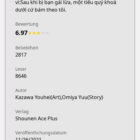
vi:Sau khi bị bạn gái lừa, một tiểu quỷ khoá
dưới cứ bám theo tôi.
Bewertung
6.97
★
★
★
★
★
Beliebtheit
2817
Leser
8646
Autor
Kazawa Youhei(Art),Omiya Yuu(Story)
Verlag
Shounen Ace Plus
Veröffentlichungsdatum
11/26/2021