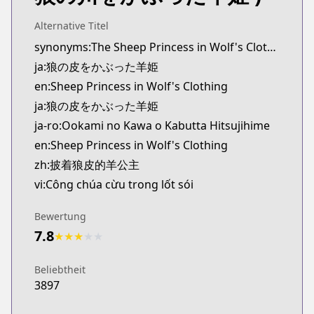
Alternative Titel
synonyms:The Sheep Princess in Wolf's Clothing
ja:狼の皮をかぶった羊姫
en:Sheep Princess in Wolf's Clothing
ja:狼の皮をかぶった羊姫
ja-ro:Ookami no Kawa o Kabutta Hitsujihime
en:Sheep Princess in Wolf's Clothing
zh:披着狼皮的羊公主
vi:Công chúa cừu trong lốt sói
Bewertung
7.8
★
★
★
★
★
Beliebtheit
3897