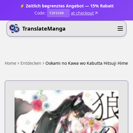
⚡ Zeitlich begrenztes Angebot — 15% Rabatt
Code:
at checkout
T1P15VV
TranslateManga
Home
Entdecken
Ookami no Kawa wo Kabutta Hitsuji Hime