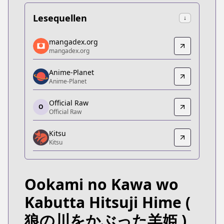
Lesequellen
↓
mangadex.org
mangadex.org
mangadex.org
mangadex.org
https://mangadex.org/title/6fe56296-e980-4321-
Anime-Planet
Anime-Planet
Anime-Planet
Anime-Planet
https://www.anime-planet.com/manga/sheep-princ
Official Raw
O
Official Raw
Official Raw
Official Raw
Kitsu
https://storia.takeshobo.co.jp/manga/hitsujihime/
Kitsu
Kitsu
Kitsu
https://kitsu.app/manga/61333
Ookami no Kawa wo
MangaUpdates
MangaUpdates
Kabutta Hitsuji Hime
(
https://www.mangaupdates.com/series.html?id=l
狼の川をかぶった羊姫 )