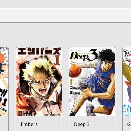
Embers
Deep 3
G