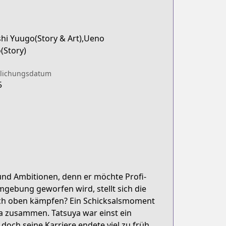
hi Yuugo(Story & Art),Ueno
(Story)
tlichungsdatum
5
und Ambitionen, denn er möchte Profi-
mgebung geworfen wird, stellt sich die
ach oben kämpfen? Ein Schicksalsmoment
ya zusammen. Tatsuya war einst ein
och seine Karriere endete viel zu früh.