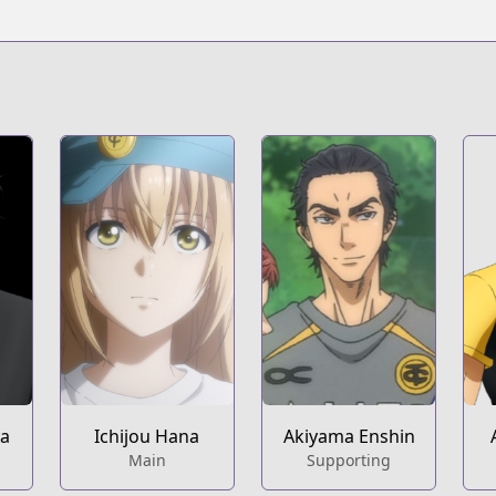
s.html?id=117666
t
c04585c
ya
Ichijou Hana
Akiyama Enshin
Main
Supporting