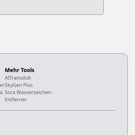
Mehr Tools
AITransdub
an
SkyGen Plus
a.
Sora Wasserzeichen-
Entferner