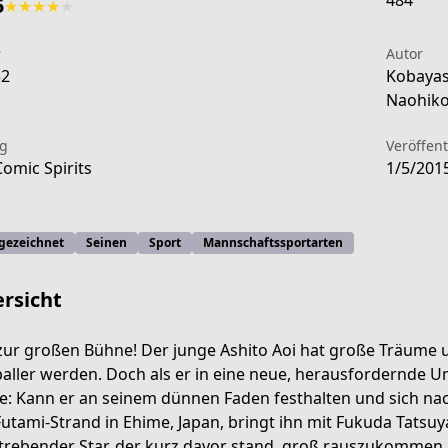
484
5
★
★
★
★
★
r
Autor
32
Kobayas
Naohiko
ag
Veröffen
Comic Spirits
1/5/201
gezeichnet
Seinen
Sport
Mannschaftssportarten
rsicht
zur großen Bühne! Der junge Ashito Aoi hat große Träume 
aller werden. Doch als er in eine neue, herausfordernde U
-02dd-4db0-b448-d9afa3d698f1
e: Kann er an seinem dünnen Faden festhalten und sich n
utami-Strand in Ehime, Japan, bringt ihn mit Fukuda Tatsu
trebender Star, der kurz davor stand, groß rauszukommen, d