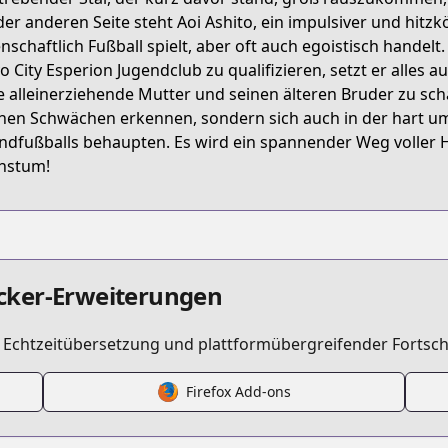
s/product/B093M9P3ZP
der anderen Seite steht Aoi Ashito, ein impulsiver und hitzk
enschaftlich Fußball spielt, aber oft auch egoistisch handelt.
o City Esperion Jugendclub zu qualifizieren, setzt er alles a
/ao-ashi
e alleinerziehende Mutter und seinen älteren Bruder zu sch
nen Schwächen erkennen, sondern sich auch in der hart u
ndfußballs behaupten. Es wird ein spannender Weg voller
/316863/
hstum!
cker-Erweiterungen
t Echtzeitübersetzung und plattformübergreifender Fortsch
/https://www.cdjapan.co.jp/product/NEOBK-2469751
Firefox Add-ons