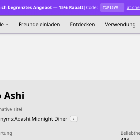
lich begrenztes Angebot — 15% Rabatt
|
Code:
at che
T1P15VV
le
Freunde einladen
Entdecken
Verwendung
 Ashi
native Titel
nyms:Aoashi,Midnight Diner
↓
rtung
Beliebthe