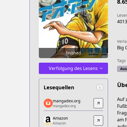
8.6
Lese
401
Verl
Big 
finished
Tags
Verfolgung des Lesens
Aus
Übe
Lesequellen
↓
mangadex.org
Auf 
mangadex.org
mangadex.org
Fußb
mangadex.org
https://mangadex.org/title/b73371d4
Frag
Amazon
Amazon
am F
Amazon
Amazon
aufs