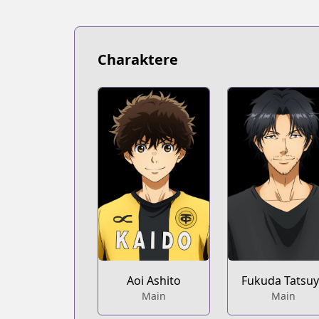
https://www.mangaupdates.com/serie
Book☆Walker
Book☆Walker
https://bookwalker.jp/series/125331/lis
Charaktere
Official Site
Official Site
https://bigcomics.jp/episodes/072d22
Official Site
Official Site
https://bigcomicbros.net/work/6196/
Aoi Ashito
Fukuda Tatsu
Main
Main